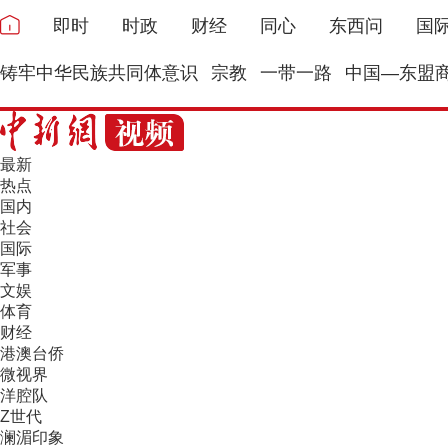
即时
时政
财经
同心
东西问
国
铸牢中华民族共同体意识
宗教
一带一路
中国—东盟
最新
热点
国内
社会
国际
军事
文娱
体育
财经
港澳台侨
微视界
洋腔队
Z世代
澜湄印象