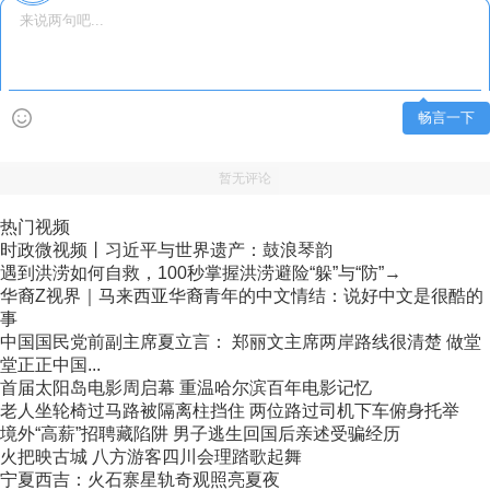
畅言一下
暂无评论
热门视频
时政微视频丨习近平与世界遗产：鼓浪琴韵
遇到洪涝如何自救，100秒掌握洪涝避险“躲”与“防”→
华裔Z视界｜马来西亚华裔青年的中文情结：说好中文是很酷的
事
中国国民党前副主席夏立言： 郑丽文主席两岸路线很清楚 做堂
堂正正中国...
首届太阳岛电影周启幕 重温哈尔滨百年电影记忆
老人坐轮椅过马路被隔离柱挡住 两位路过司机下车俯身托举
境外“高薪”招聘藏陷阱 男子逃生回国后亲述受骗经历
火把映古城 八方游客四川会理踏歌起舞
宁夏西吉：火石寨星轨奇观照亮夏夜