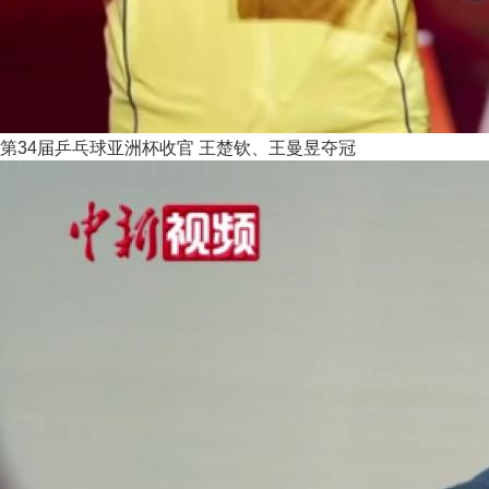
第34届乒乓球亚洲杯收官 王楚钦、王曼昱夺冠