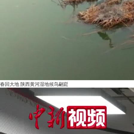
春回大地 陕西黄河湿地候鸟翩跹