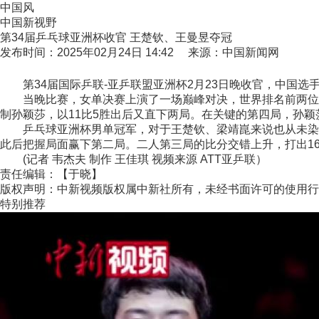
中国风
中国新视野
第34届乒乓球亚洲杯收官 王楚钦、王曼昱夺冠
发布时间：2025年02月24日 14:42 来源：中国新闻网
第34届国际乒联-亚乒联盟亚洲杯2月23日晚收官，中国选
当晚比赛，女单决赛上演了一场巅峰对决，世界排名前两位的
制孙颖莎，以11比5胜出后又直下两局。在关键的第四局，孙颖
乒乓球亚洲杯男单冠军，对于王楚钦、梁靖崑来说也从未染指。
此后把握局面赢下第二局。二人第三局的比分交错上升，打出16
(记者 韦杰夫 制作 王佳琪 视频来源 ATT亚乒联）
责任编辑：【于晓】
版权声明：中新视频版权属中新社所有，未经书面许可的使用行
特别推荐