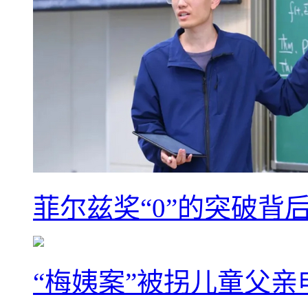
菲尔兹奖“0”的突破背
“梅姨案”被拐儿童父