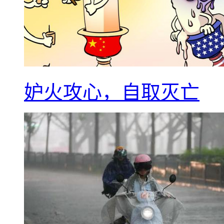
妒火攻心，自取灭亡