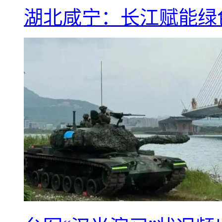
湖北咸宁：长江赋能绿