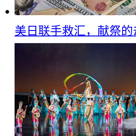
美日联手救汇，献祭的