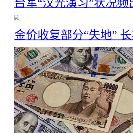
台军“汉光演习”状况频
金价收复部分“失地” 