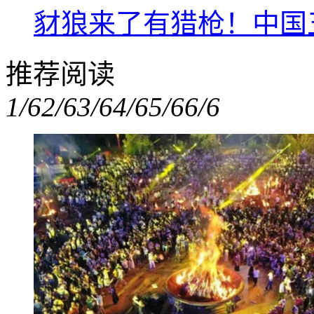
豺狼来了有猎枪！中国
推荐阅读
1/6
2/6
3/6
4/6
5/6
6/6