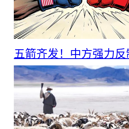
五箭齐发！中方强力反