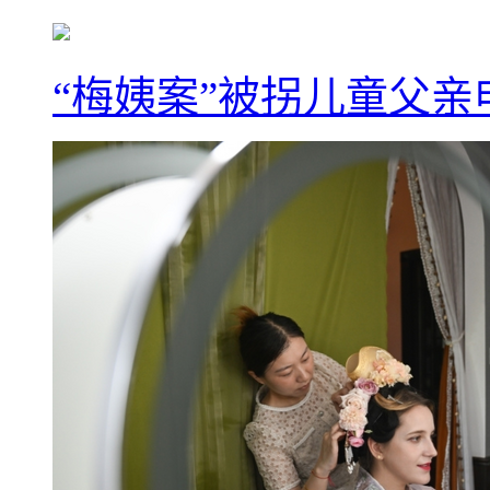
“梅姨案”被拐儿童父