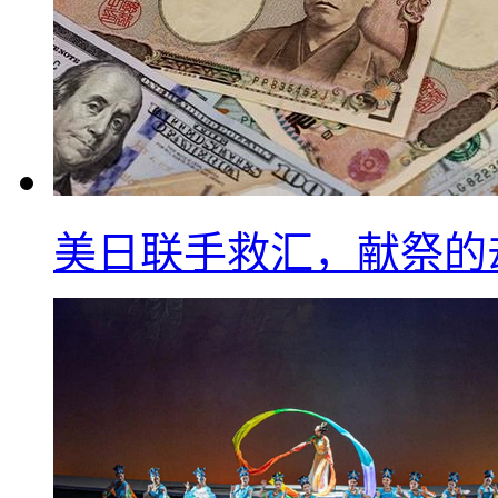
美日联手救汇，献祭的