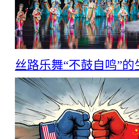
丝路乐舞“不鼓自鸣”