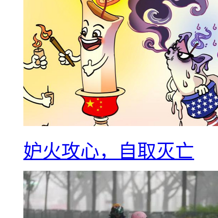
妒火攻心，自取灭亡