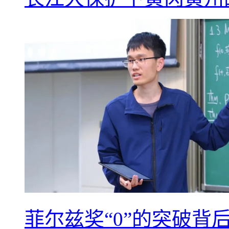
菲尔兹奖“0”的突破背