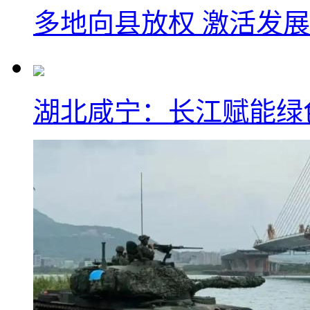
多地向县放权 激活发
湖北咸宁：长江赋能绿