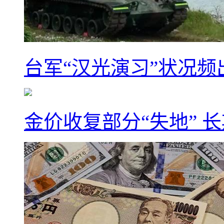
台军“汉光演习”状况频
金价收复部分“失地” 