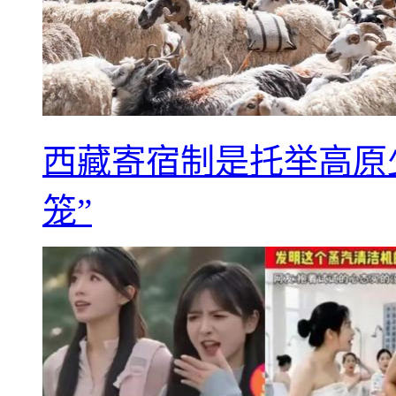
西藏寄宿制是托举高原
笼”