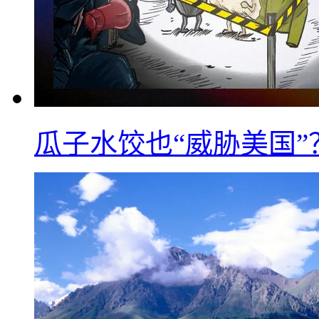
瓜子水饺也“威胁美国”