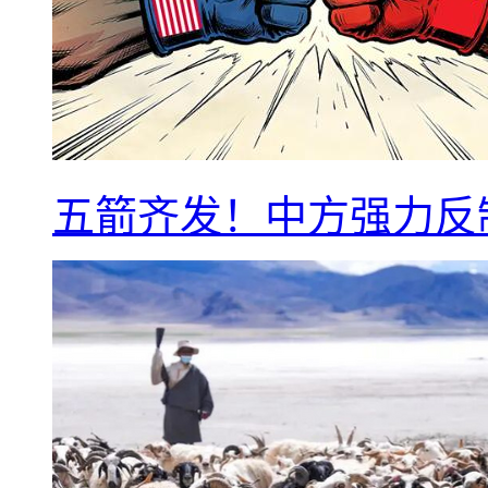
五箭齐发！中方强力反