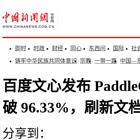
即时
时政
财经
同心
东西问
国际
社
铸牢中华民族共同体意识
宗教
一带一路
中国—
百度文心发布 Paddle
破 96.33%，刷新文
分享到：