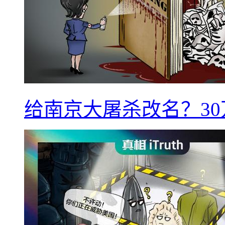
给南京大屠杀改名？3