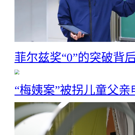
菲尔兹奖“0”的突破背
“梅姨案”被拐儿童父