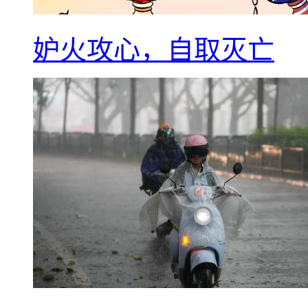
妒火攻心，自取灭亡