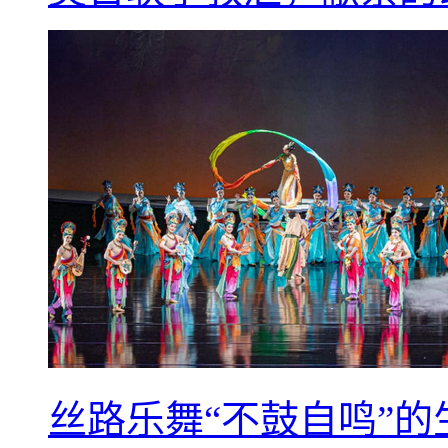
丝路乐舞“不鼓自鸣”