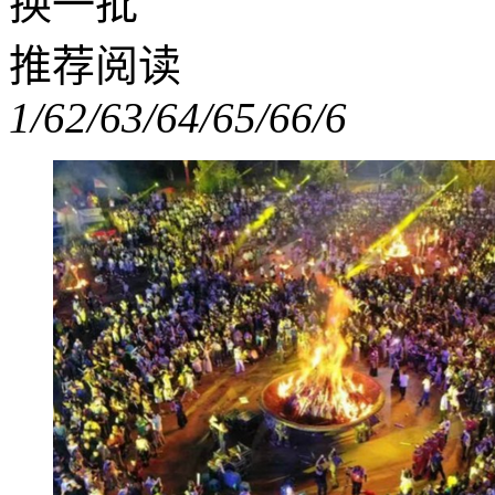
换一批
推荐阅读
1/6
2/6
3/6
4/6
5/6
6/6