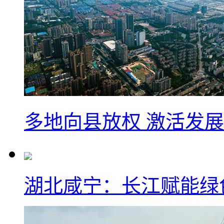
多地向县放权 激活发
湖北咸宁：长江赋能绿