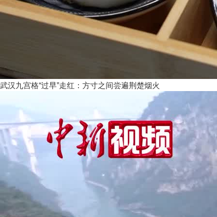
武汉九宫格“过早”走红：方寸之间尝遍荆楚烟火