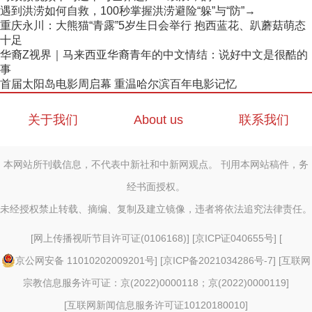
遇到洪涝如何自救，100秒掌握洪涝避险“躲”与“防”→
重庆永川：大熊猫“青露”5岁生日会举行 抱西蓝花、趴蘑菇萌态
十足
华裔Z视界｜马来西亚华裔青年的中文情结：说好中文是很酷的
事
首届太阳岛电影周启幕 重温哈尔滨百年电影记忆
关于我们
About us
联系我们
本网站所刊载信息，不代表中新社和中新网观点。 刊用本网站稿件，务
经书面授权。
未经授权禁止转载、摘编、复制及建立镜像，违者将依法追究法律责任。
[
网上传播视听节目许可证(0106168)
] [
京ICP证040655号
] [
京公网安备 11010202009201号
] [
京ICP备2021034286号-7
] [
互联网
宗教信息服务许可证：京(2022)0000118；京(2022)0000119
]
[
互联网新闻信息服务许可证10120180010
]