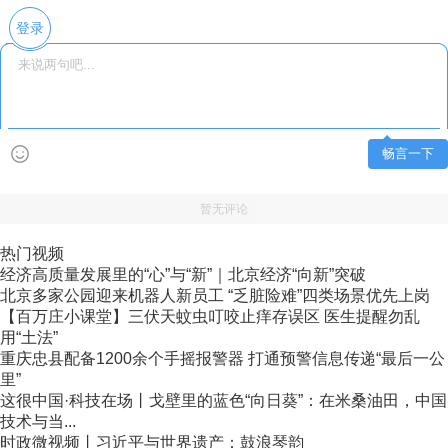
登录
畅言一下
暂无评论
热门视频
经济高质量发展里的“心”与“新”｜北京经济“向新”突破
北京多家公园迎来机器人新员工 “乏脏险难”四类场景优先上岗
【百万庄小课堂】三伏天蚊虫叮咬止痒存误区 医生提醒勿乱
用“土法”
重庆忠县配备1200余个手摇报警器 打通预警信息传递“最后一公
里”
这很中国·科技在场丨戈壁里的蓝色“向日葵”：在米桑油田，中国
技术与当...
时政微视频丨习近平与世界遗产：鼓浪琴韵