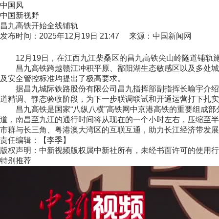
中国风
中国新视野
昌九高铁开始全线铺轨
发布时间：2025年12月19日 21:47 来源：中国新闻网
12月19日，在江西九江柴桑区的昌九高铁尖山岭隧道铺轨施
昌九高铁跨越赣江冲积平原、鄱阳湖生态敏感区以及多处城市
及安全管控标准均提出了极高要求。
据昌九城际铁路股份有限公司昌九指挥部副指挥长喻宇介绍，昌九
道精调、静态验收阶段，为下一步联调联试和开通运营打下扎实
昌九高铁是国家“八纵八横”高铁网中京港高铁的重要组成部分，
道，南昌至九江的通行时间将从现在的一个小时左右，压缩至半
市群与长三角、粤港澳大湾区的互联互通，助力长江经济带发展。(
责任编辑：【李季】
版权声明：中新视频版权属中新社所有，未经书面许可的使用行
特别推荐