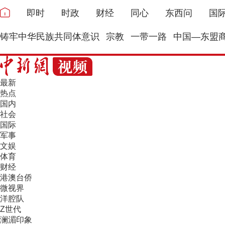
即时
时政
财经
同心
东西问
国
铸牢中华民族共同体意识
宗教
一带一路
中国—东盟
最新
热点
国内
社会
国际
军事
文娱
体育
财经
港澳台侨
微视界
洋腔队
Z世代
澜湄印象