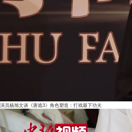
演员杨旭文谈《唐诡3》角色塑造：打戏最下功夫