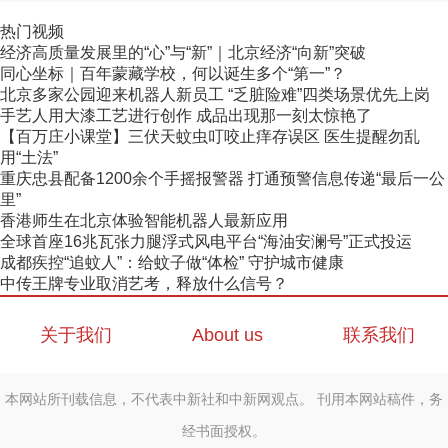
热门视频
经济高质量发展里的“心”与“新”｜北京经济“向新”突破
同心坐标｜百年蒙藏学校，何以诞生多个“第一”？
北京多家公园迎来机器人新员工 “乏脏险难”四类场景优先上岗
手艺人用大漆工艺进行创作 成品出现那一刻太惊艳了
【百万庄小课堂】三伏天蚊虫叮咬止痒存误区 医生提醒勿乱
用“土法”
重庆忠县配备1200余个手摇报警器 打通预警信息传递“最后一公
里”
香港师生在北京体验智能机器人最新应用
全球首座16兆瓦张力腿浮式风电平台“海油安澜号”正式投运
成都疾控“追蚊人”：给蚊子做“体检” 守护城市健康
中传王牌专业取消艺考，释放什么信号？
关于我们
About us
联系我们
本网站所刊载信息，不代表中新社和中新网观点。 刊用本网站稿件，务
经书面授权。