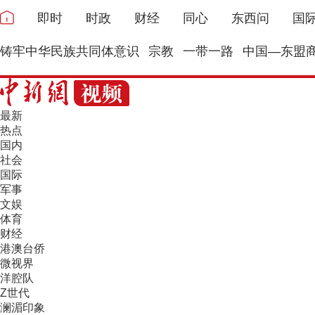
即时
时政
财经
同心
东西问
国
铸牢中华民族共同体意识
宗教
一带一路
中国—东盟
最新
热点
国内
社会
国际
军事
文娱
体育
财经
港澳台侨
微视界
洋腔队
Z世代
澜湄印象