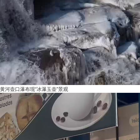
黄河壶口瀑布现“冰瀑玉壶”景观