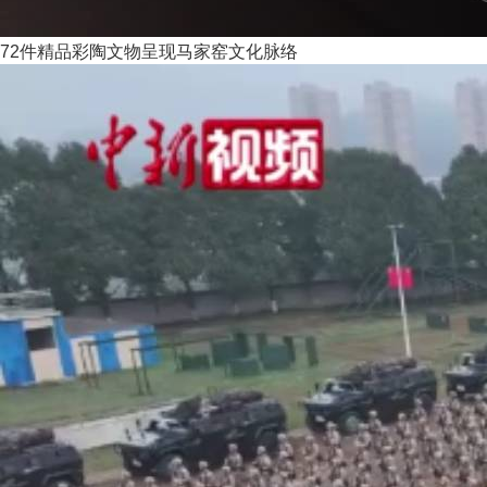
72件精品彩陶文物呈现马家窑文化脉络