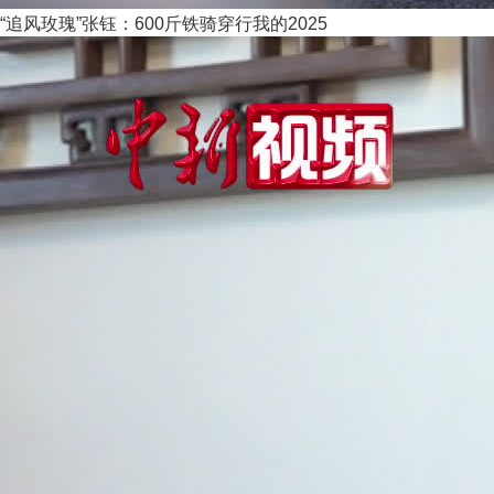
“追风玫瑰”张钰：600斤铁骑穿行我的2025