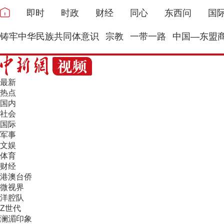
即时
时政
财经
同心
东西问
国
铸牢中华民族共同体意识
宗教
一带一路
中国—东盟
最新
热点
国内
社会
国际
军事
文娱
体育
财经
港澳台侨
微视界
洋腔队
Z世代
澜湄印象