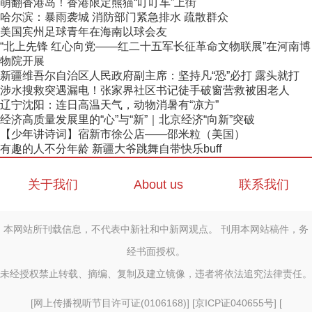
萌翻香港岛！香港限定熊猫“叮叮车”上街
哈尔滨：暴雨袭城 消防部门紧急排水 疏散群众
美国宾州足球青年在海南以球会友
“北上先锋 红心向党——红二十五军长征革命文物联展”在河南博
物院开展
新疆维吾尔自治区人民政府副主席：坚持凡“恐”必打 露头就打
涉水搜救突遇漏电！张家界社区书记徒手破窗营救被困老人
辽宁沈阳：连日高温天气，动物消暑有“凉方”
经济高质量发展里的“心”与“新”｜北京经济“向新”突破
【少年讲诗词】宿新市徐公店——邵米粒（美国）
有趣的人不分年龄 新疆大爷跳舞自带快乐buff
关于我们
About us
联系我们
本网站所刊载信息，不代表中新社和中新网观点。 刊用本网站稿件，务
经书面授权。
未经授权禁止转载、摘编、复制及建立镜像，违者将依法追究法律责任。
[
网上传播视听节目许可证(0106168)
] [
京ICP证040655号
] [