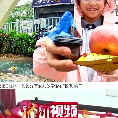
浙江杭州：爸爸分享女儿放学爱心“投喂”瞬间