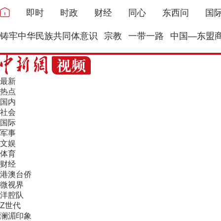
即时
时政
财经
同心
东西问
国
铸牢中华民族共同体意识
宗教
一带一路
中国—东盟
最新
热点
国内
社会
国际
军事
文娱
体育
财经
港澳台侨
微视界
洋腔队
Z世代
澜湄印象