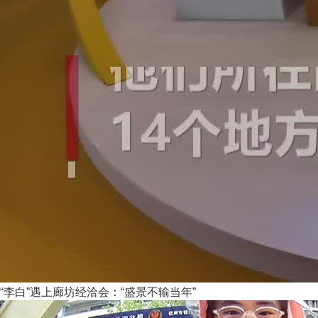
“李白”遇上廊坊经洽会：“盛景不输当年”