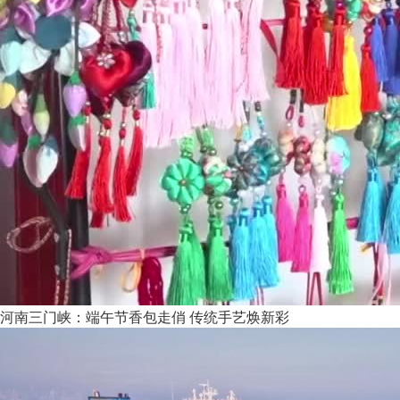
河南三门峡：端午节香包走俏 传统手艺焕新彩