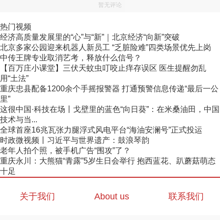
暂无评论
热门视频
经济高质量发展里的“心”与“新”｜北京经济“向新”突破
北京多家公园迎来机器人新员工 “乏脏险难”四类场景优先上岗
中传王牌专业取消艺考，释放什么信号？
【百万庄小课堂】三伏天蚊虫叮咬止痒存误区 医生提醒勿乱
用“土法”
重庆忠县配备1200余个手摇报警器 打通预警信息传递“最后一公
里”
这很中国·科技在场丨戈壁里的蓝色“向日葵”：在米桑油田，中国
技术与当...
全球首座16兆瓦张力腿浮式风电平台“海油安澜号”正式投运
时政微视频丨习近平与世界遗产：鼓浪琴韵
老年人拍个照，被手机广告“围攻”了？
重庆永川：大熊猫“青露”5岁生日会举行 抱西蓝花、趴蘑菇萌态
十足
关于我们
About us
联系我们