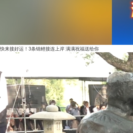
快来接好运！3条锦鲤接连上岸 满满祝福送给你