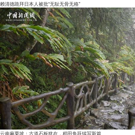
赖清德跪拜日本人被批“无耻无骨无格”
云南麻栗坡：古道石板犹在，稻田鱼跃续写新篇