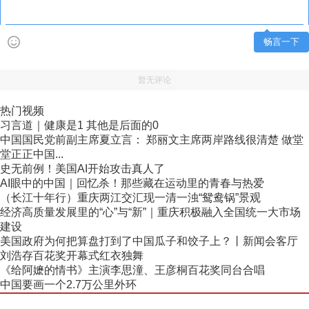
畅言一下
暂无评论
热门视频
习言道｜健康是1 其他是后面的0
中国国民党前副主席夏立言： 郑丽文主席两岸路线很清楚 做堂
堂正正中国...
史无前例！美国AI开始攻击真人了
AI眼中的中国｜回忆杀！那些藏在运动里的青春与热爱
（长江十年行）重庆两江交汇现一清一浊“鸳鸯锅”景观
经济高质量发展里的“心”与“新”｜重庆积极融入全国统一大市场
建设
美国政府为何把算盘打到了中国瓜子和饺子上？丨新闻会客厅
刘浩存百花奖开幕式红衣独舞
《给阿嬷的情书》主演李思潼、王彦桐百花奖同台合唱
中国要画一个2.7万公里外环