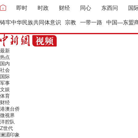
即时
时政
财经
同心
东西问
国
铸牢中华民族共同体意识
宗教
一带一路
中国—东盟
最新
热点
国内
社会
国际
军事
文娱
体育
财经
港澳台侨
微视界
洋腔队
Z世代
澜湄印象