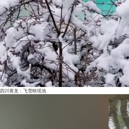
四川黄龙：飞雪映瑶池