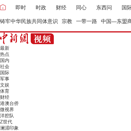
即时
时政
财经
同心
东西问
国
铸牢中华民族共同体意识
宗教
一带一路
中国—东盟
最新
热点
国内
社会
国际
军事
文娱
体育
财经
港澳台侨
微视界
洋腔队
Z世代
澜湄印象