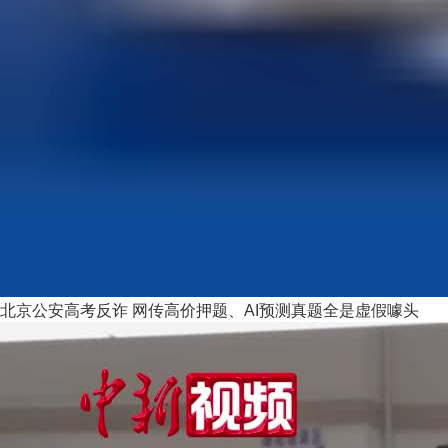
北京公安高考反诈 网传高价押题、AI预测真题全是虚假噱头