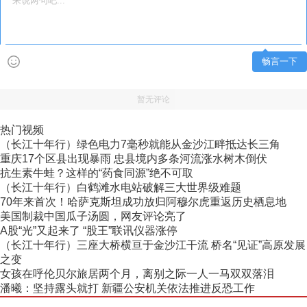
畅言一下
暂无评论
热门视频
（长江十年行）绿色电力7毫秒就能从金沙江畔抵达长三角
重庆17个区县出现暴雨 忠县境内多条河流涨水树木倒伏
抗生素牛蛙？这样的“药食同源”绝不可取
（长江十年行）白鹤滩水电站破解三大世界级难题
70年来首次！哈萨克斯坦成功放归阿穆尔虎重返历史栖息地
美国制裁中国瓜子汤圆，网友评论亮了
A股“光”又起来了 “股王”联讯仪器涨停
（长江十年行）三座大桥横亘于金沙江干流 桥名“见证”高原发展
之变
女孩在呼伦贝尔旅居两个月，离别之际一人一马双双落泪
潘曦：坚持露头就打 新疆公安机关依法推进反恐工作