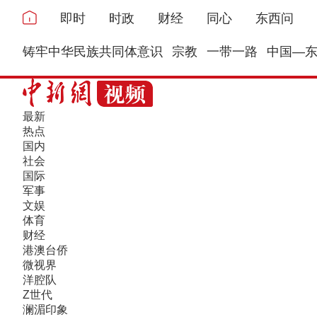
即时
时政
财经
同心
东西问
铸牢中华民族共同体意识
宗教
一带一路
中国—
最新
热点
国内
社会
国际
军事
文娱
体育
财经
港澳台侨
微视界
洋腔队
Z世代
澜湄印象