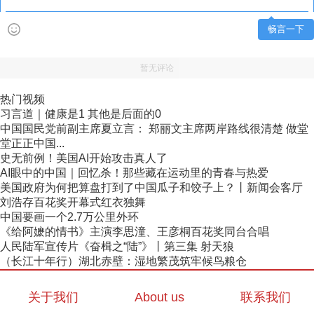
畅言一下
暂无评论
热门视频
习言道｜健康是1 其他是后面的0
中国国民党前副主席夏立言： 郑丽文主席两岸路线很清楚 做堂
堂正正中国...
史无前例！美国AI开始攻击真人了
AI眼中的中国｜回忆杀！那些藏在运动里的青春与热爱
美国政府为何把算盘打到了中国瓜子和饺子上？丨新闻会客厅
刘浩存百花奖开幕式红衣独舞
中国要画一个2.7万公里外环
《给阿嬷的情书》主演李思潼、王彦桐百花奖同台合唱
人民陆军宣传片《奋楫之“陆”》丨第三集 射天狼
（长江十年行）湖北赤壁：湿地繁茂筑牢候鸟粮仓
关于我们
About us
联系我们