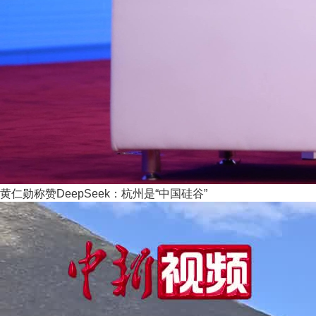
黄仁勋称赞DeepSeek：杭州是“中国硅谷”