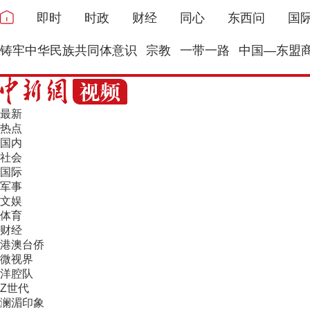
即时
时政
财经
同心
东西问
国
铸牢中华民族共同体意识
宗教
一带一路
中国—东盟
最新
热点
国内
社会
国际
军事
文娱
体育
财经
港澳台侨
微视界
洋腔队
Z世代
澜湄印象