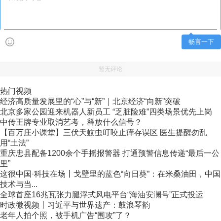
畅言一下
暂无评论
热门视频
经济高质量发展里的“心”与“新”｜北京经济“向新”突破
北京多家公园迎来机器人新员工 “乏脏险难”四类场景优先上岗
中传王牌专业取消艺考，释放什么信号？
【百万庄小课堂】三伏天蚊虫叮咬止痒存误区 医生提醒勿乱
用“土法”
重庆忠县配备1200余个手摇报警器 打通预警信息传递“最后一公
里”
这很中国·科技在场丨戈壁里的蓝色“向日葵”：在米桑油田，中国
技术与当...
全球首座16兆瓦张力腿浮式风电平台“海油安澜号”正式投运
时政微视频丨习近平与世界遗产：鼓浪琴韵
老年人拍个照，被手机广告“围攻”了？