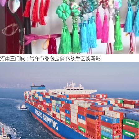
河南三门峡：端午节香包走俏 传统手艺焕新彩