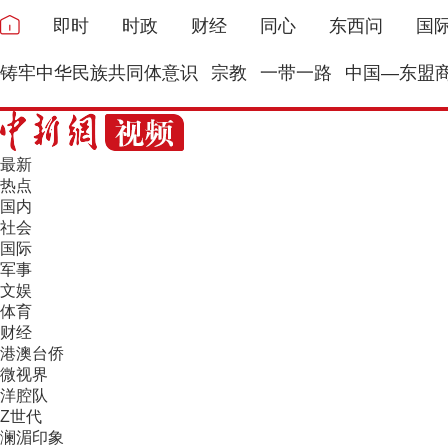
即时
时政
财经
同心
东西问
国
铸牢中华民族共同体意识
宗教
一带一路
中国—东盟
最新
热点
国内
社会
国际
军事
文娱
体育
财经
港澳台侨
微视界
洋腔队
Z世代
澜湄印象