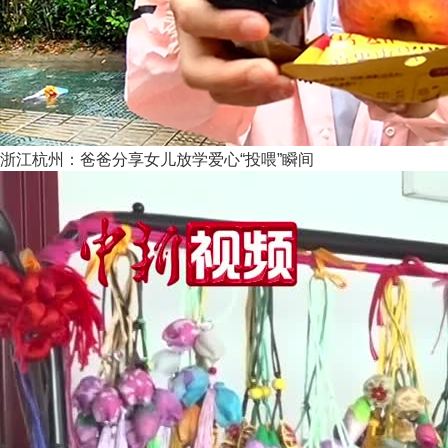
浙江杭州：爸爸分享女儿放学爱心“投喂”瞬间