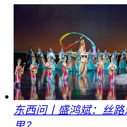
东西问丨盛鸿斌：丝路
里？