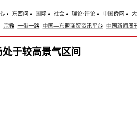
心
东西问
国际
社会
理论·评论
中国侨网
大
识
宗教
一带一路
中国—东盟商贸资讯平台
中国新闻周
场处于较高景气区间