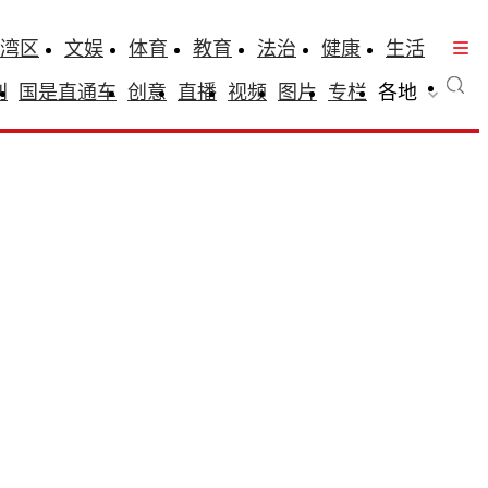
湾区
文娱
体育
教育
法治
健康
生活
刊
国是直通车
创意
直播
视频
图片
专栏
各地