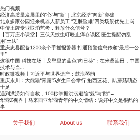
热门视频
经济高质量发展里的“心”与“新”｜北京经济“向新”突破
北京多家公园迎来机器人新员工 “乏脏险难”四类场景优先上岗
中传王牌专业取消艺考，释放什么信号？
【百万庄小课堂】三伏天蚊虫叮咬止痒存误区 医生提醒勿乱
用“土法”
重庆忠县配备1200余个手摇报警器 打通预警信息传递“最后一公
里”
这很中国·科技在场丨戈壁里的蓝色“向日葵”：在米桑油田，中国
技术与当...
时政微视频丨习近平与世界遗产：鼓浪琴韵
重庆永川：大熊猫“青露”5岁生日会举行 抱西蓝花、趴蘑菇萌态
十足
遇到洪涝如何自救，100秒掌握洪涝避险“躲”与“防”→
华裔Z视界｜马来西亚华裔青年的中文情结：说好中文是很酷的
事
关于我们
About us
联系我们