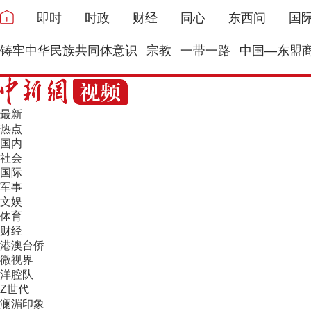
即时
时政
财经
同心
东西问
国
铸牢中华民族共同体意识
宗教
一带一路
中国—东盟
最新
热点
国内
社会
国际
军事
文娱
体育
财经
港澳台侨
微视界
洋腔队
Z世代
澜湄印象