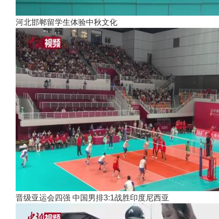
河北邯郸留学生体验中秋文化
晋级亚运会四强 中国男排3:1战胜印度尼西亚