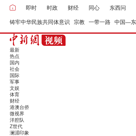
即时
时政
财经
同心
东西问
铸牢中华民族共同体意识
宗教
一带一路
中国—
最新
热点
国内
社会
国际
军事
文娱
体育
财经
港澳台侨
微视界
洋腔队
Z世代
澜湄印象