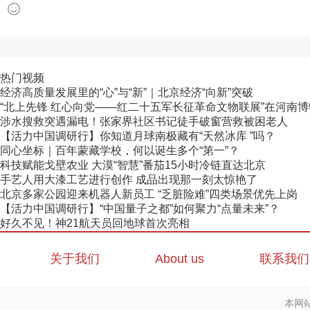
热门视频
经济高质量发展里的“心”与“新”｜北京经济“向新”突破
“北上先锋 红心向党——红二十五军长征革命文物联展”在河南
涉水搜救突遇漏电！张家界社区书记徒手破窗营救被困老人
【活力中国调研行】你知道月球南极藏有“天然冰库 ”吗？
同心坐标｜百年蒙藏学校，何以诞生多个“第一”？
科技赋能戈壁农业 大漠“智慧”番茄15小时冷链直达北京
手艺人用大漆工艺进行创作 成品出现那一刻太惊艳了
北京多家公园迎来机器人新员工 “乏脏险难”四类场景优先上岗
【活力中国调研行】“中国量子之都”如何聚力“点量未来”？
好久不见！神21航天员回地球首次亮相
关于我们
About us
联系我们
本网