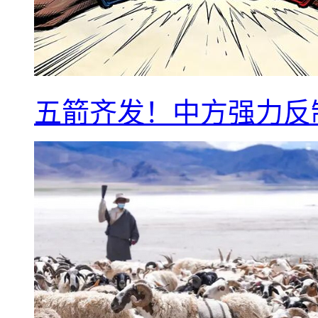
五箭齐发！中方强力反