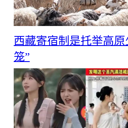
西藏寄宿制是托举高原
笼”