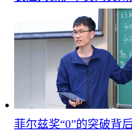
菲尔兹奖“0”的突破背