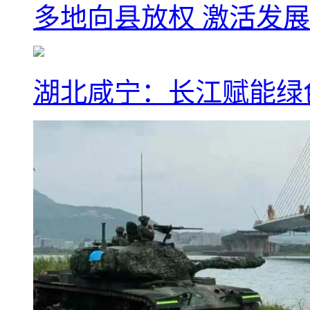
多地向县放权 激活发
湖北咸宁：长江赋能绿