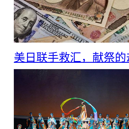
美日联手救汇，献祭的