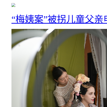
“梅姨案”被拐儿童父