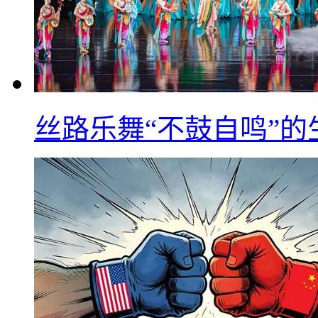
丝路乐舞“不鼓自鸣”