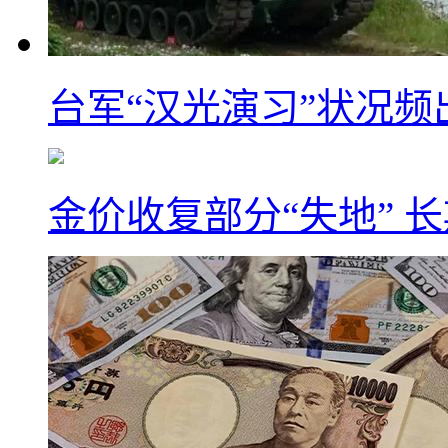
台军“汉光演习”状况频
金价收复部分“失地” 