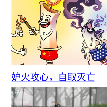
妒火攻心，自取灭亡