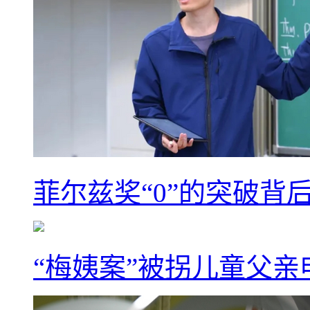
菲尔兹奖“0”的突破背
“梅姨案”被拐儿童父