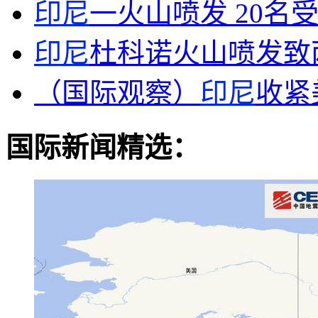
印尼
一火山喷发 20名
印尼
杜科诺火山喷发致
（国际观察）
印尼
收紧
国际新闻精选：