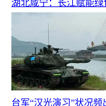
湖北咸宁：长江赋能绿
台军“汉光演习”状况频