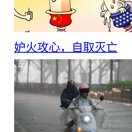
妒火攻心，自取灭亡