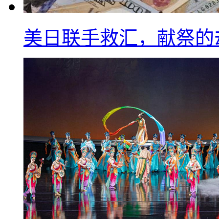
美日联手救汇，献祭的