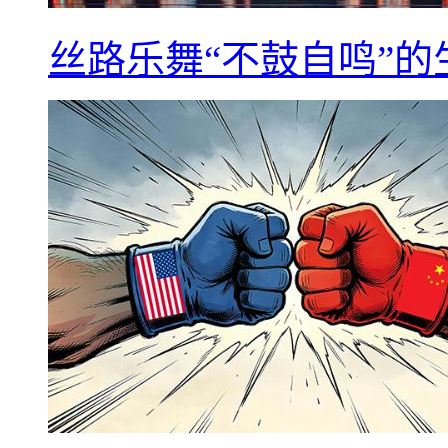
丝路乐舞“不鼓自鸣”