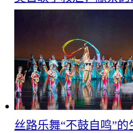
丝路乐舞“不鼓自鸣”