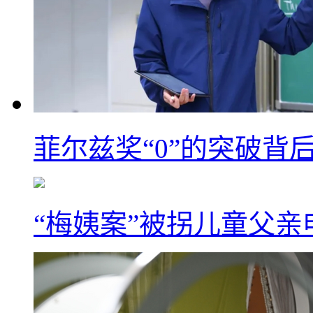
菲尔兹奖“0”的突破背
“梅姨案”被拐儿童父