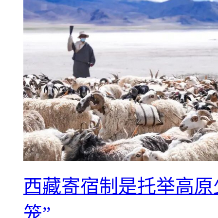
西藏寄宿制是托举高原
笼”