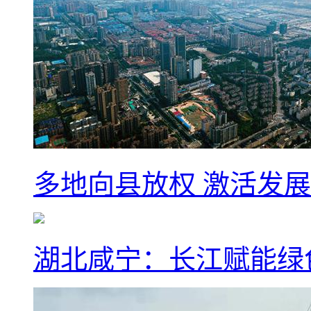
多地向县放权 激活发
湖北咸宁：长江赋能绿