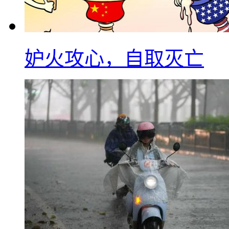
妒火攻心，自取灭亡