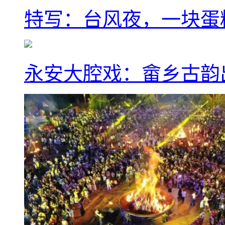
特写：台风夜，一块蛋
永安大腔戏：畲乡古韵