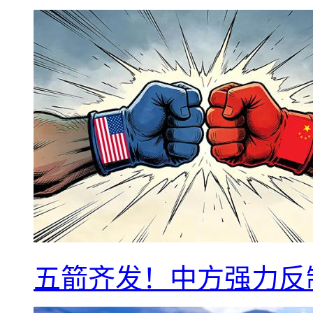
五箭齐发！中方强力反