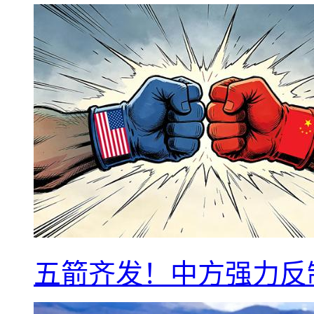
五箭齐发！中方强力反