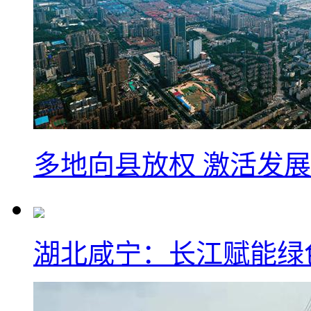
多地向县放权 激活发
湖北咸宁：长江赋能绿