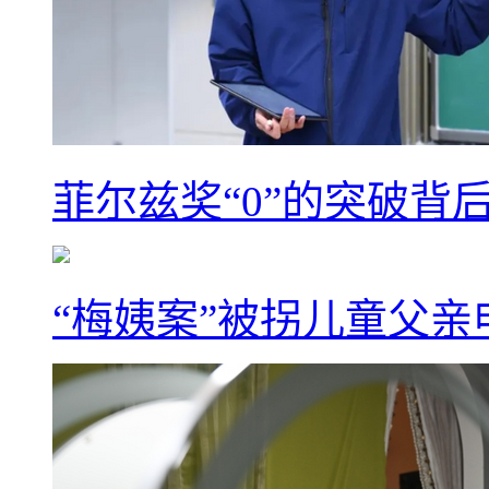
菲尔兹奖“0”的突破背
“梅姨案”被拐儿童父