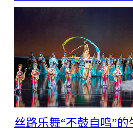
丝路乐舞“不鼓自鸣”