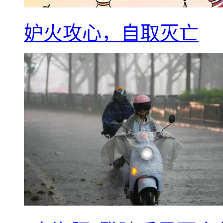
妒火攻心，自取灭亡