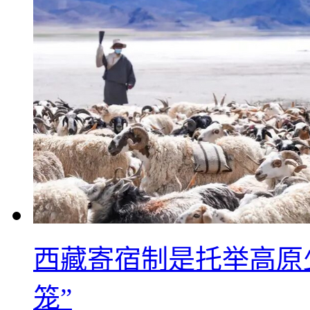
西藏寄宿制是托举高原
笼”