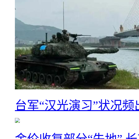
台军“汉光演习”状况频
金价收复部分“失地” 