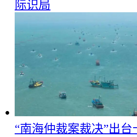
际识局
“南海仲裁案裁决”出