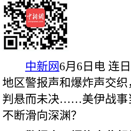
中新网
6月6日电 
地区警报声和爆炸声交织
判悬而未决……美伊战事
不断滑向深渊？