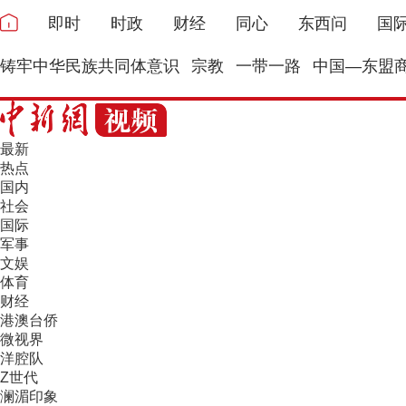
即时
时政
财经
同心
东西问
国
铸牢中华民族共同体意识
宗教
一带一路
中国—东盟
最新
热点
国内
社会
国际
军事
文娱
体育
财经
港澳台侨
微视界
洋腔队
Z世代
澜湄印象