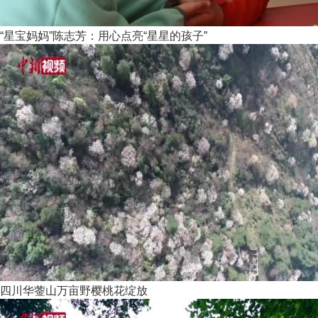
“星宝妈妈”陈志芳：用心点亮“星星的孩子”
四川华蓥山万亩野樱桃花绽放