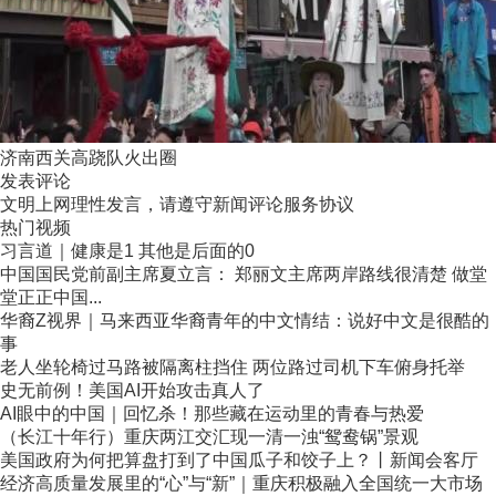
济南西关高跷队火出圈
发表评论
文明上网理性发言，请遵守新闻评论服务协议
热门视频
习言道｜健康是1 其他是后面的0
中国国民党前副主席夏立言： 郑丽文主席两岸路线很清楚 做堂
堂正正中国...
华裔Z视界｜马来西亚华裔青年的中文情结：说好中文是很酷的
事
老人坐轮椅过马路被隔离柱挡住 两位路过司机下车俯身托举
史无前例！美国AI开始攻击真人了
AI眼中的中国｜回忆杀！那些藏在运动里的青春与热爱
（长江十年行）重庆两江交汇现一清一浊“鸳鸯锅”景观
美国政府为何把算盘打到了中国瓜子和饺子上？丨新闻会客厅
经济高质量发展里的“心”与“新”｜重庆积极融入全国统一大市场