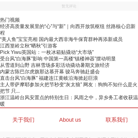
暂无评论
热门视频
经济高质量发展里的“心”与“新”｜向西开放筑枢纽 丝路核心启新
程
“美人鱼”宝宝亮相 国内最大西非海牛保育群种再添新成员
江西篁岭立秋“晒秋”引游客
Pick Yiwu英国站：一枚冰箱贴撬动“大市场”
受台风“白海豚”影响 中国第一高楼“镇楼神器”摆动明显
从雪道到山野 吉林雪场多彩活动撬动暑期文旅经济
内蒙古陈巴尔虎旗那达慕开幕 骏马奔驰赴盛会
直击台风“白海豚” 福建连江黄岐沿海掀起巨浪
主人带萨摩耶参加火把节秒变“灰太狼” 网友：狗狗不知什么是火
把节 只...
浙江温岭台风安置点的特别生日：风雨之中，异乡务工者收获温
暖
关于我们
About us
联系我们