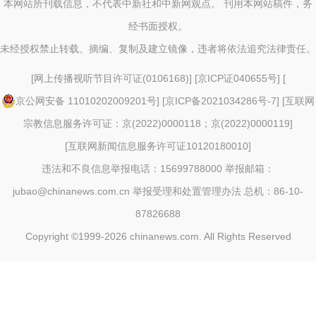
本网站所刊载信息，不代表中新社和中新网观点。 刊用本网站稿件，务
经书面授权。
未经授权禁止转载、摘编、复制及建立镜像，违者将依法追究法律责任。
[
网上传播视听节目许可证(0106168)
] [
京ICP证040655号
] [
京公网安备 11010202009201号
] [
京ICP备2021034286号-7
] [
互联网
宗教信息服务许可证：京(2022)0000118；京(2022)0000119
]
[
互联网新闻信息服务许可证10120180010
]
违法和不良信息举报电话：15699788000 举报邮箱：
jubao@chinanews.com.cn
举报受理和处置管理办法
总机：86-10-
87826688
Copyright ©1999-2026
chinanews.com. All Rights Reserved