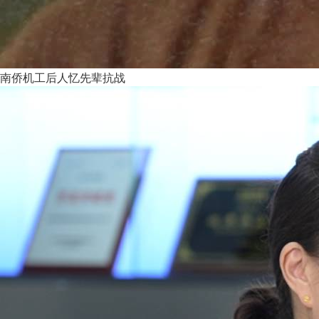
南侨机工后人忆先辈抗战