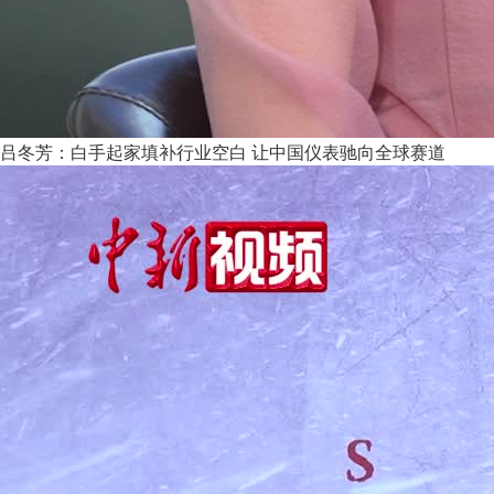
吕冬芳：白手起家填补行业空白 让中国仪表驰向全球赛道