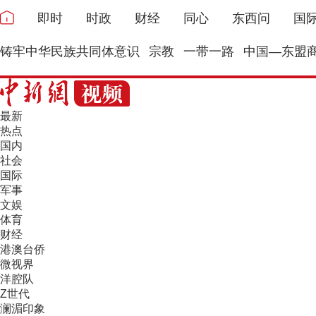
即时
时政
财经
同心
东西问
国
铸牢中华民族共同体意识
宗教
一带一路
中国—东盟
最新
热点
国内
社会
国际
军事
文娱
体育
财经
港澳台侨
微视界
洋腔队
Z世代
澜湄印象