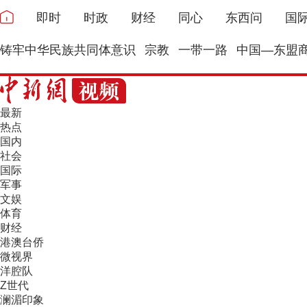
即时
时政
财经
同心
东西问
国
铸牢中华民族共同体意识
宗教
一带一路
中国—东盟
最新
热点
国内
社会
国际
军事
文娱
体育
财经
港澳台侨
微视界
洋腔队
Z世代
澜湄印象