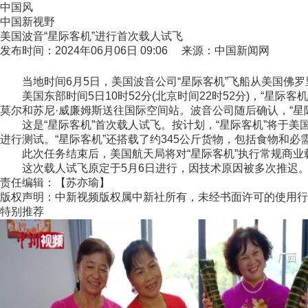
中国风
中国新视野
美国波音“星际客机”进行首次载人试飞
发布时间：2024年06月06日 09:06 来源：中国新闻网
当地时间6月5日，美国波音公司“星际客机”飞船从美国佛罗
美国东部时间5日10时52分(北京时间22时52分)，“星际
莫尔和苏尼·威廉姆斯送往国际空间站。波音公司随后确认，“星
这是“星际客机”首次载人试飞。按计划，“星际客机”将于美国
进行测试。“星际客机”还搭载了约345公斤货物，包括食物和必
此次任务结束后，美国航天局将对“星际客机”执行常规商业
这次载人试飞原定于5月6日进行，因技术原因被多次推迟。(
责任编辑：【苏亦瑜】
版权声明：中新视频版权属中新社所有，未经书面许可的使用行
特别推荐