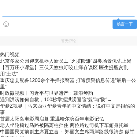
畅言一下
暂无评论
热门视频
北京多家公园迎来机器人新员工 “乏脏险难”四类场景优先上岗
【百万庄小课堂】三伏天蚊虫叮咬止痒存误区 医生提醒勿乱
用“土法”
重庆忠县配备1200余个手摇报警器 打通预警信息传递“最后一公
里”
时政微视频丨习近平与世界遗产：鼓浪琴韵
遇到洪涝如何自救，100秒掌握洪涝避险“躲”与“防”→
华裔Z视界｜马来西亚华裔青年的中文情结：说好中文是很酷的
事
首届太阳岛电影周启幕 重温哈尔滨百年电影记忆
老人坐轮椅过马路被隔离柱挡住 两位路过司机下车俯身托举
中国国民党前副主席夏立言： 郑丽文主席两岸路线很清楚 做堂