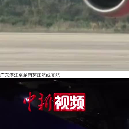
广东湛江至越南芽庄航线复航