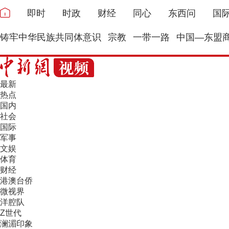
即时
时政
财经
同心
东西问
国
铸牢中华民族共同体意识
宗教
一带一路
中国—东盟
最新
热点
国内
社会
国际
军事
文娱
体育
财经
港澳台侨
微视界
洋腔队
Z世代
澜湄印象