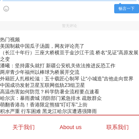
畅言一下
暂无评论
热门视频
美国制裁中国瓜子汤圆，网友评论亮了
（长江十年行）三座大桥横亘于金沙江干流 桥名“见证”高原发展
之变
潘曦：坚持露头就打 新疆公安机关依法推进反恐工作
两岸青少年福州以棒球为桥展开交流
外籍匠人扎根松滋：五十载匠心制琴 让“小城造”吉他走向世界
中国成功发射卫星互联网低轨23组卫星
高温伤害如何防范？科学防暑全流程要点速看
哈尔滨：暴雨袭城 消防部门紧急排水 疏散群众
萌翻香港岛！香港限定熊猫“叮叮车”上街
积水严重 行车困难 黑龙江哈尔滨遭遇强降雨
关于我们
About us
联系我们