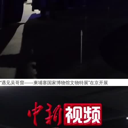
“遇见吴哥窟——柬埔寨国家博物馆文物特展”在京开展