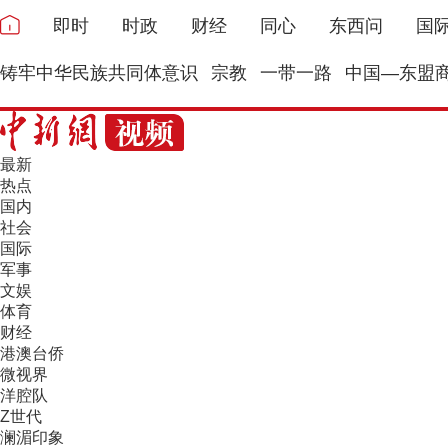
即时
时政
财经
同心
东西问
国
铸牢中华民族共同体意识
宗教
一带一路
中国—东盟
最新
热点
国内
社会
国际
军事
文娱
体育
财经
港澳台侨
微视界
洋腔队
Z世代
澜湄印象