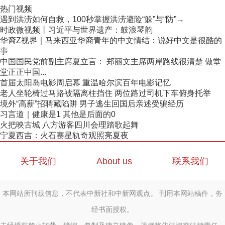
热门视频
遇到洪涝如何自救，100秒掌握洪涝避险“躲”与“防”→
时政微视频丨习近平与世界遗产：鼓浪琴韵
华裔Z视界｜马来西亚华裔青年的中文情结：说好中文是很酷的
事
中国国民党前副主席夏立言： 郑丽文主席两岸路线很清楚 做堂
堂正正中国...
首届太阳岛电影周启幕 重温哈尔滨百年电影记忆
老人坐轮椅过马路被隔离柱挡住 两位路过司机下车俯身托举
境外“高薪”招聘藏陷阱 男子逃生回国后亲述受骗经历
习言道｜健康是1 其他是后面的0
火把映古城 八方游客四川会理踏歌起舞
宁夏西吉：火石寨星轨奇观照亮夏夜
关于我们
About us
联系我们
本网站所刊载信息，不代表中新社和中新网观点。 刊用本网站稿件，务
经书面授权。