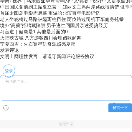
华裔Z视界｜马来西亚华裔青年的中文情结：说好中文是很酷的
中国国民党前副主席夏立言： 郑丽文主席两岸路线很清楚 做堂堂正
首届太阳岛电影周启幕 重温哈尔滨百年电影记忆
老人坐轮椅过马路被隔离柱挡住 两位路过司机下车俯身托举
境外“高薪”招聘藏陷阱 男子逃生回国后亲述受骗经历
习言道｜健康是1 其他是后面的0
火把映古城 八方游客四川会理踏歌起舞
宁夏西吉：火石寨星轨奇观照亮夏夜
发表评论
文明上网理性发言，请遵守新闻评论服务协议
登录
畅言一下
暂无评论