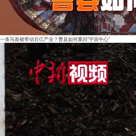
一条马面裙带动百亿产业？曹县如何重回“宇宙中心”