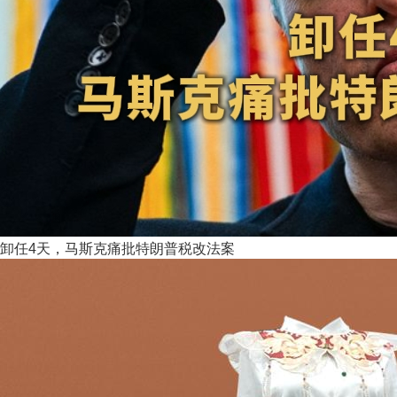
卸任4天，马斯克痛批特朗普税改法案