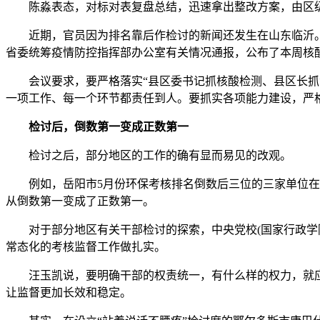
陈淼表态，对标对表复盘总结，迅速拿出整改方案，由区级
近期，官员因为排名靠后作检讨的新闻还发生在山东临沂。7
省委统筹疫情防控指挥部办公室有关情况通报，公布了本周核
会议要求，要严格落实“县区委书记抓核酸检测、县区长抓流
一项工作、每一个环节都责任到人。要抓实各项能力建设，严
检讨后，倒数第一变成正数第一
检讨之后，部分地区的工作的确有显而易见的改观。
例如，岳阳市5月份环保考核排名倒数后三位的三家单位在登
从倒数第一变成了正数第一。
对于部分地区有关干部检讨的探索，中央党校(国家行政学院
常态化的考核监督工作做扎实。
汪玉凯说，要明确干部的权责统一，有什么样的权力，就应该
让监督更加长效和稳定。