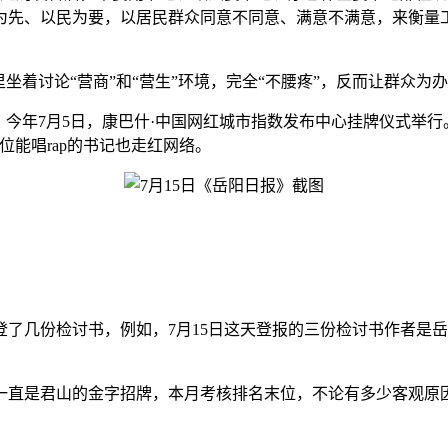
为先、以民为要，以居民群众同意不同意、满意不满意，来衡量
着讨论“营商”和“营生”环境，完全“不腰疼”，反而让群众为办
年7月5日，康巴什·中国网红城市指数发布中心挂牌仪式举行。
能唱rap的书记也走红网络。
登了几份检讨书，例如，7月15日这天登报的三份检讨书作者是
直是君山的金字招牌，本月考核排名末位，不论有多少客观原因