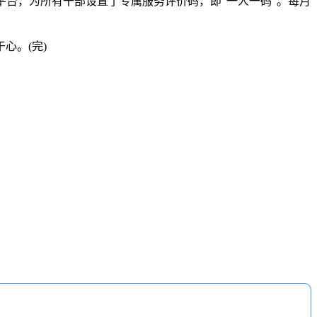
平台，为所有干部设置了专属服务评价码，即“一人一码”。每月
心。(完)