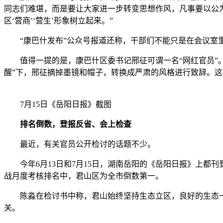
同志们难堪，而是要让大家进一步转变思想作风，凡事要以公
区‘营商’‘营生’形象树立起来。”
“康巴什发布”公众号报道还称，干部们不能只是在会议室里坐
值得一提的是，康巴什区委书记邢征可谓一名“网红官员”。今
醒”下，邢征摘掉墨镜和帽子，转换成严肃的风格进行致辞。这位
7月15日《岳阳日报》截图
排名倒数，登报反省、会上检查
最近，有关官员公开检讨的话题不少。
今年6月13日和7月15日，湖南岳阳的《岳阳日报》上都刊
战月度考核排名中，君山区为全市倒数第一。
陈淼在检讨书中称，君山始终坚持生态立区，良好的生态一
关。