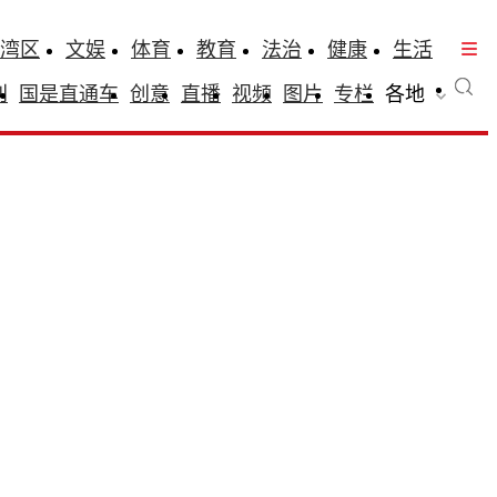
湾区
文娱
体育
教育
法治
健康
生活
刊
国是直通车
创意
直播
视频
图片
专栏
各地