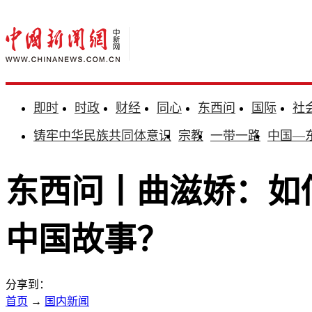
即时
时政
财经
同心
东西问
国际
社
铸牢中华民族共同体意识
宗教
一带一路
中国—
东西问丨曲滋娇：如
中国故事？
分享到：
首页
→
国内新闻