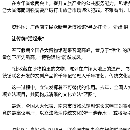
在今年省级两会上，提升文旅产业的公共服务能力，见诸多地
游大省海南则强调要严厉打击旅游市场违法犯罪。不难看出，让
资料图：广西南宁民众新春逛博物馆“寻龙打卡”。俞靖 摄
让传统“活起来”
春节假期全国各大博物馆迎来客流高峰，置身于“活化”的历
量创下历史新高，“博物馆热”蔚然成风。
“让收藏在博物馆里的文物、陈列在广阔大地上的遗产、书写
德镇联名开发的文创产品将千年记忆融入千年技艺，传统文化从
这一过程中，立法发挥着不可替代的作用。去年，全国人大
项立法项目，共同构成清晰的文化立法“蓝图”。
最近，全国人大代表、南京市博物总馆副馆长宋燕正对将要提
意的最高议事厅，以立法激活传统文化的“一池春水”，或将吸
资料图：当地时间2月8日，联合国中国书会在纽约联合国