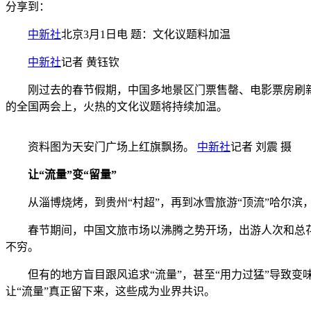
分享到：
中新社
北京3月1日电 题：文化议题料加温
中新社
记者 黄钰钦
刚过去的春节假期，中国多地景区门票售罄、电影票房刷新纪
的全国两会上，火热的文化议题将持续加温。
资料图为天安门广场上红旗飘扬。
中新社
记者 刘震 摄
让“流量”变“留量”
从淄博烧烤，到贵州“村超”，再到冰雪旅游“顶流”哈尔滨，
春节期间，中国文旅市场以沸腾之势开场，出游人次和总花费
不穷。
但有的地方盲目跟风追求“流量”，甚至“用力过猛”导致变
让“流量”真正留下来，这些成为业界共识。