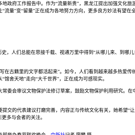
政府工作报告中。作为“流量新贵”，黑龙江提出加强文化旅
“流量”变“留量”正在成为各地努力方向，更多良方妙法有望在
史，人们总能在思接千载、视通万里中得到“从哪儿来、到哪儿
在古籍里的文字都活起来”。如今，人们看到越来越多热爱传
“馆舍天地”走向“大千世界”，正在成为可感现实。
常委会审议文物保护法修订草案，鼓励文物保护利用研究。在中
交的代表建议打磨完善，内容正与传统文化有关，她希望“让
引更多与会者的关注。
总部举办春节联欢晚会。
中新社
记者 廖攀 摄