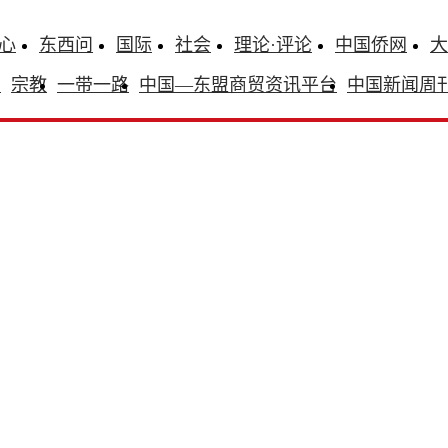
心
东西问
国际
社会
理论·评论
中国侨网
大
识
宗教
一带一路
中国—东盟商贸资讯平台
中国新闻周