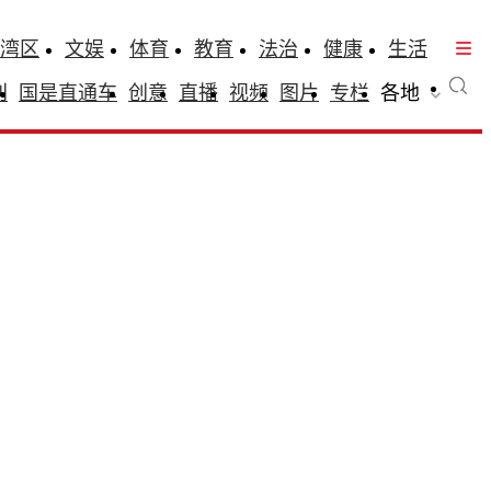
湾区
文娱
体育
教育
法治
健康
生活
刊
国是直通车
创意
直播
视频
图片
专栏
各地