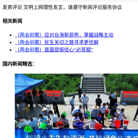
发表评论
文明上网理性发言，请遵守新闻评论服务协议
相关新闻
（
两会前瞻
）应对台海新局势，掌握战略主动
（
两会前瞻
）民生关切之题寻求更优解
（
两会前瞻
）直面提振信心“必答题”
国内新闻精选：