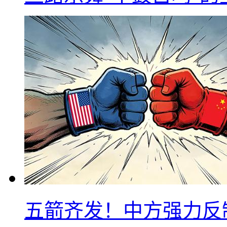
五箭齐发！中方强力反