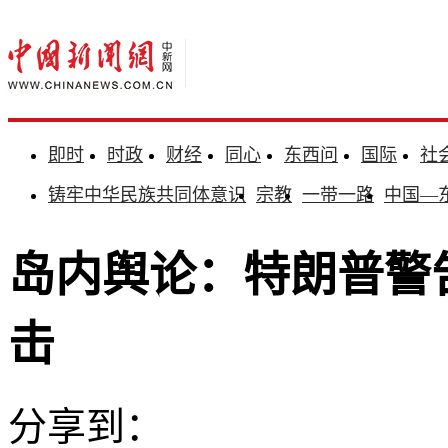
即时
时政
财经
同心
东西问
国际
社
铸牢中华民族共同体意识
宗教
一带一路
中国—
岛内舆论：特朗普警
击
分享到：