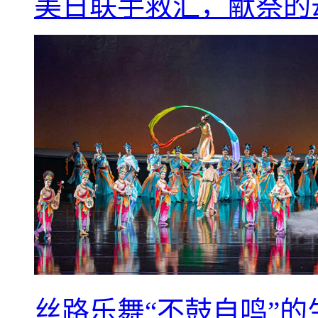
美日联手救汇，献祭的
丝路乐舞“不鼓自鸣”