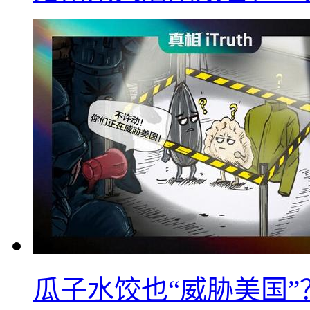
瓜子水饺也“威胁美国”