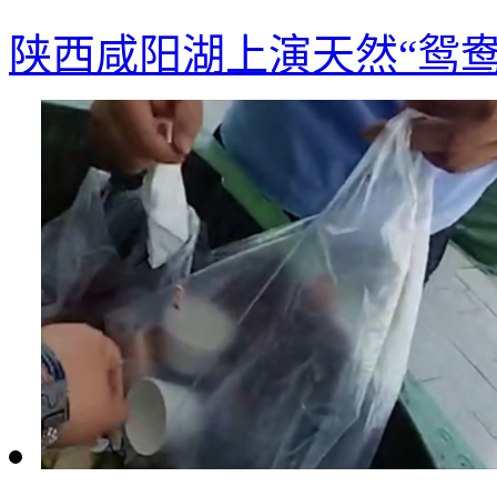
陕西咸阳湖上演天然“鸳鸯