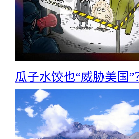
瓜子水饺也“威胁美国”