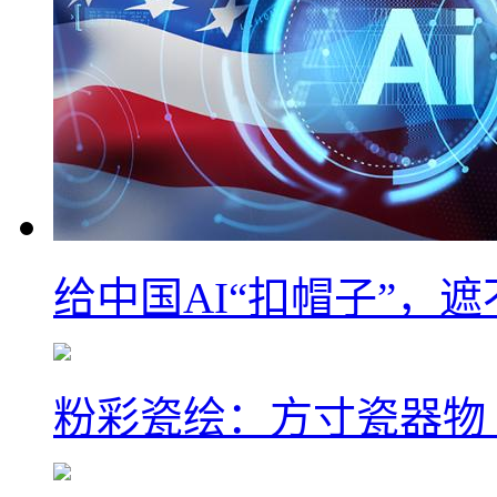
给中国AI“扣帽子”，
粉彩瓷绘：方寸瓷器物