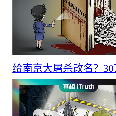
给南京大屠杀改名？3