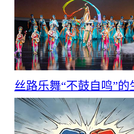
丝路乐舞“不鼓自鸣”