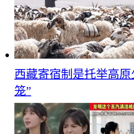
西藏寄宿制是托举高原
笼”