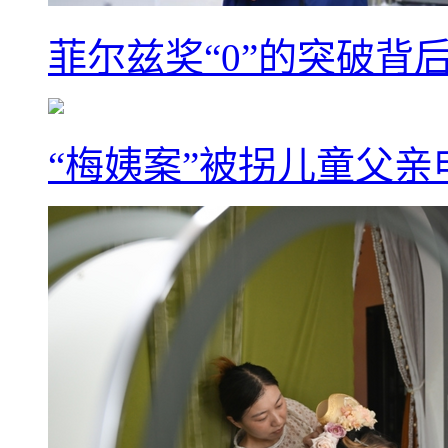
菲尔兹奖“0”的突破背
“梅姨案”被拐儿童父