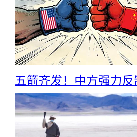
五箭齐发！中方强力反