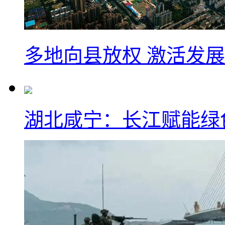
多地向县放权 激活发
湖北咸宁：长江赋能绿