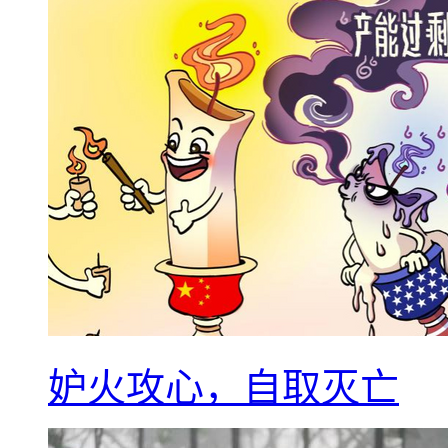
妒火攻心，自取灭亡