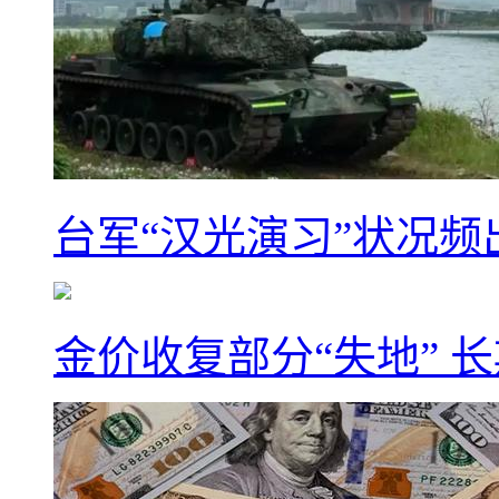
台军“汉光演习”状况频
金价收复部分“失地” 