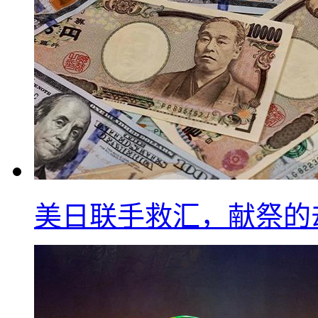
美日联手救汇，献祭的