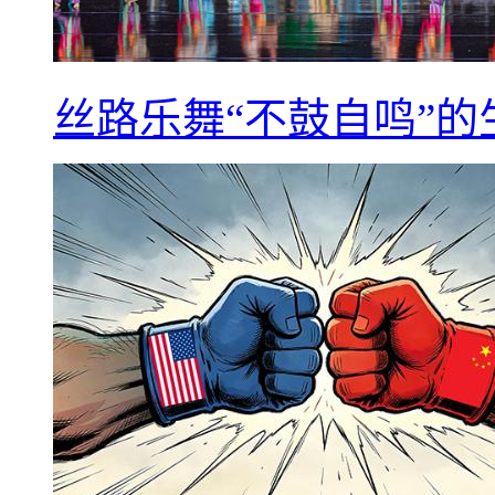
丝路乐舞“不鼓自鸣”