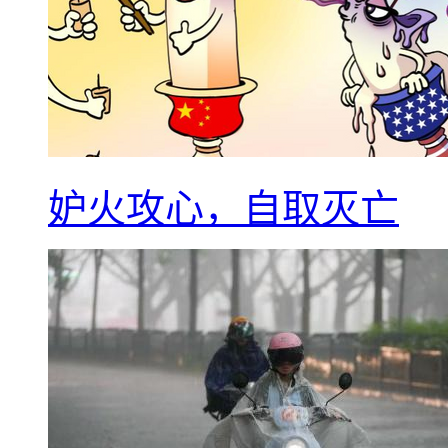
妒火攻心，自取灭亡