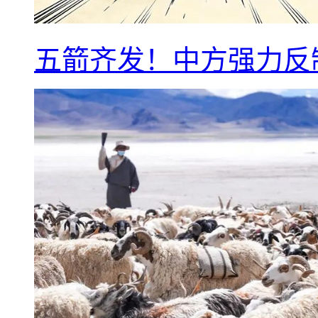
五箭齐发！中方强力反