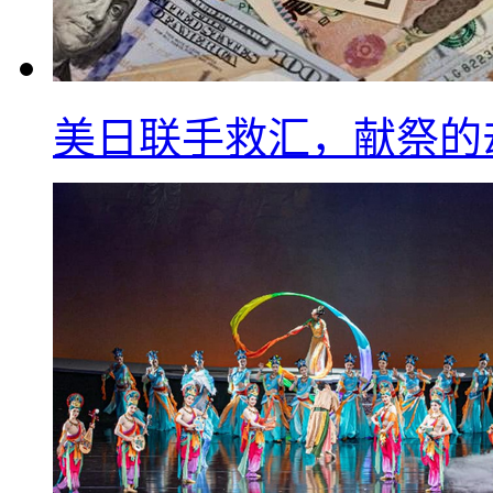
美日联手救汇，献祭的