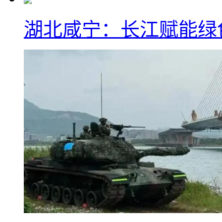
湖北咸宁：长江赋能绿