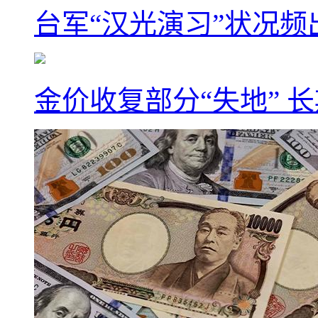
台军“汉光演习”状况频
金价收复部分“失地” 