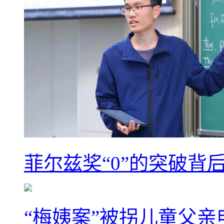
菲尔兹奖“0”的突破背
“梅姨案”被拐儿童父