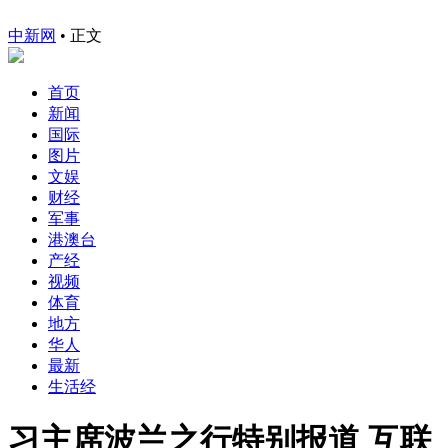
中新网
•
正文
首页
新闻
国际
图片
文娱
财经
军事
港澳台
产经
视频
体育
地方
华人
最新
生活经
习主席波兰之行特别报道 互联