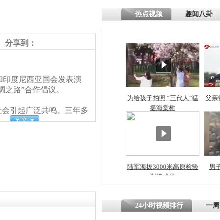
热点视频
趣闻八卦
分享到：
和印度尼西亚国会发表演
绸之路”合作倡议。
为给孩子拍照 “三代人”猛
父亲
摇海棠树
会引起广泛共鸣。三年多
长。
陆军海拔3000米高原检验
男
训练成果
24小时视频排行
一周
责任编辑：【
李泊静
】