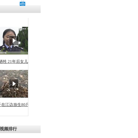
牺牲 21年后女儿从警
子在江边放生80斤蛇
视频排行