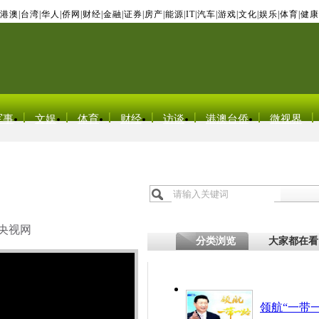
港澳
|
台湾
|
华人
|
侨网
|
财经
|
金融
|
证券
|
房产
|
能源
|
IT
|
汽车
|
游戏
|
文化
|
娱乐
|
体育
|
健康
军事
文娱
体育
财经
访谈
港澳台侨
微视界
央视网
分类浏览
大家都在看
领航“一带一