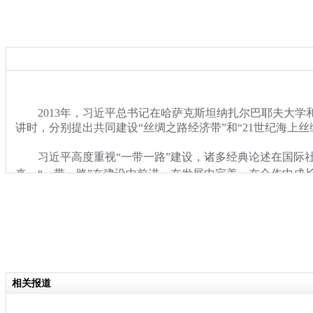
2013年，习近平总书记在哈萨克斯坦纳扎尔巴耶夫大学
讲时，分别提出共同建设“丝绸之路经济带”和“21世纪海上丝
习近平高度重视“一带一路”建设，诸多经典论述在国际社
来，“一带一路”在建设中前进、在发展中完善、在合作中成
关键词：一带一路
分类名称：
国内
专题：
“一带一路”国际合作高峰论坛
相关报道