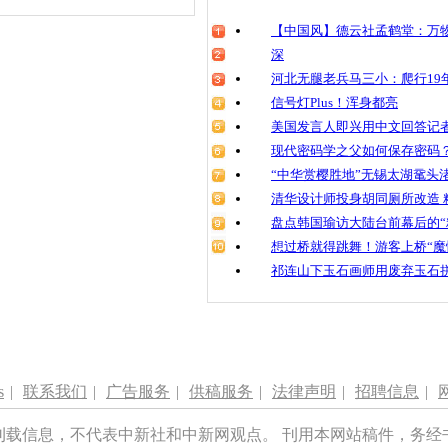
【中国风】德云社孟鹤堂：万物
深
河北无腿老兵马三小：爬行19年
信号灯Plus！浑身都亮
美国发言人即兴用中文回答记
现代密码学之父如何保存密码
“中华赏樱胜地”无锡太湖鼋头
清华设计师投身胡同厕所改造 
盘点韩国瑜访大陆台前幕后的“
想过桥就得跳舞！游客上桥“魔
祁连山下玉石画师用废弃玉石
s
|
联系我们
|
广告服务
|
供稿服务
|
法律声明
|
招聘信息
|
刊载信息，不代表中新社和中新网观点。 刊用本网站稿件，务经