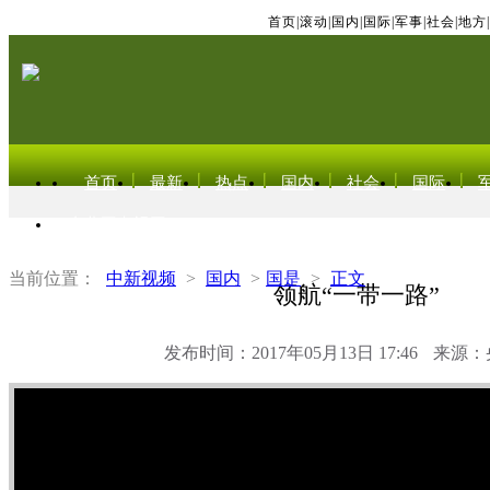
首页
|
滚动
|
国内
|
国际
|
军事
|
社会
|
地方
|
首页
最新
热点
国内
社会
国际
东北亚电视网
当前位置：
中新视频
>
国内
>
国是
>
正文
领航“一带一路”
发布时间：2017年05月13日 17:46
来源：