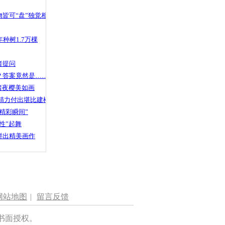
皆可“盘”独觉相声
种树1.7万棵
者提问
？答案竟然是……
渚夜樱美如画
精力付出堪比建楼
精彩瞬间”
性”起舞
拼出精美画作
网站地图
|
留言反馈
书面授权。