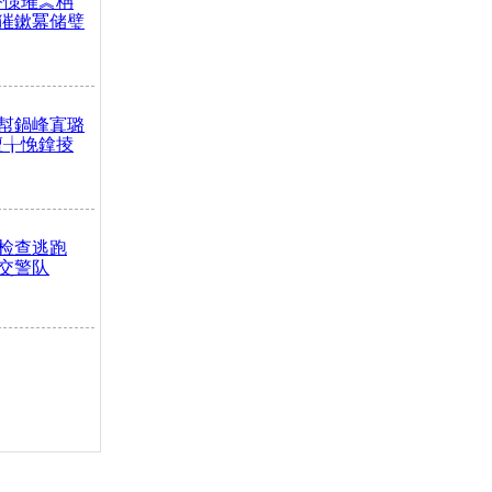
嶅憡璀︽柟
獕鏉冪储璧
幇鍋峰寘璐
澶╁悗鎿掕
检查逃跑
交警队