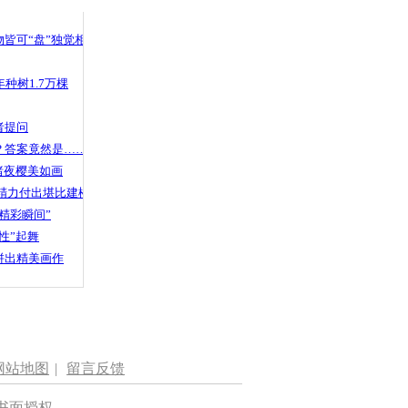
皆可“盘”独觉相声
种树1.7万棵
者提问
？答案竟然是……
渚夜樱美如画
精力付出堪比建楼
精彩瞬间”
性”起舞
拼出精美画作
网站地图
|
留言反馈
书面授权。