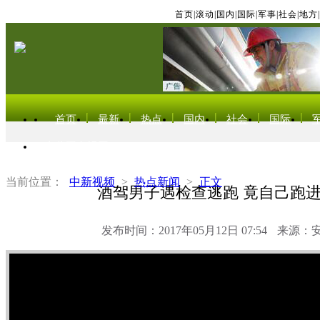
首页
|
滚动
|
国内
|
国际
|
军事
|
社会
|
地方
|
首页
最新
热点
国内
社会
国际
东北亚电视网
当前位置：
中新视频
>
热点新闻
>
正文
酒驾男子遇检查逃跑 竟自己跑
发布时间：2017年05月12日 07:54
来源：