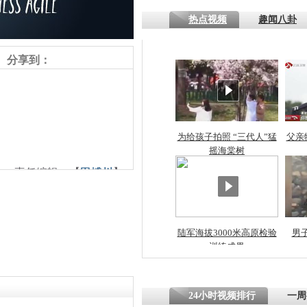
热点视频
趣闻八卦
分享到：
为给孩子拍照 “三代人”猛
父亲
摇海棠树
责任编辑：【
田博川
】
陆军海拔3000米高原检验
男
训练成果
24小时视频排行
一周