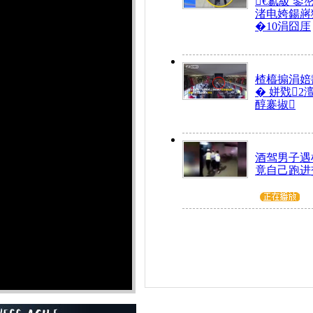
€氱級 鍙
渚电姱鍚嶈
�10涓囧厓
楂橀搧涓婄
� 姘戣2
醇褰掓
酒驾男子遇
竟自己跑进