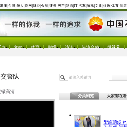
港澳
|
台湾
|
华人
|
侨网
|
财经
|
金融
|
证券
|
房产
|
能源
|
IT
|
汽车
|
游戏
|
文化
|
娱乐
|
体育
|
健康
军事
文娱
体育
财经
访谈
港澳台侨
微视界
进交警队
安徽高清
分类浏览
大家都在看
鐢峰瓙鐚ヤ