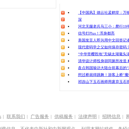
【中国风】德云社孟鹤堂：万物
深
河北无腿老兵马三小：爬行19年
信号灯Plus！浑身都亮
美国发言人即兴用中文回答记
现代密码学之父如何保存密码
“中华赏樱胜地”无锡太湖鼋头
清华设计师投身胡同厕所改造 
盘点韩国瑜访大陆台前幕后的“
想过桥就得跳舞！游客上桥“魔
祁连山下玉石画师用废弃玉石
s
|
联系我们
|
广告服务
|
供稿服务
|
法律声明
|
招聘信息
|
刊载信息，不代表中新社和中新网观点。 刊用本网站稿件，务经