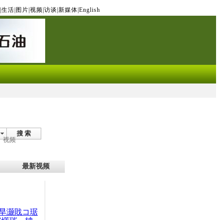
|
生活
|
图片
|
视频
|
访谈
|
新媒体
|
English
搜 索
视频
最新视频
旱灏戝コ琚