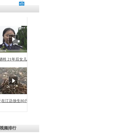
牺牲 21年后女儿从警
子在江边放生80斤蛇
视频排行