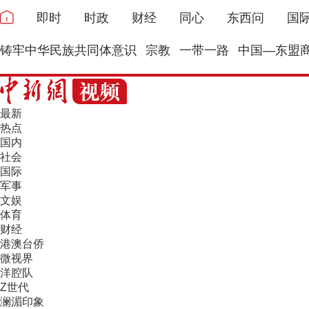
即时
时政
财经
同心
东西问
国
铸牢中华民族共同体意识
宗教
一带一路
中国—东盟
最新
热点
国内
社会
国际
军事
文娱
体育
财经
港澳台侨
微视界
洋腔队
Z世代
澜湄印象