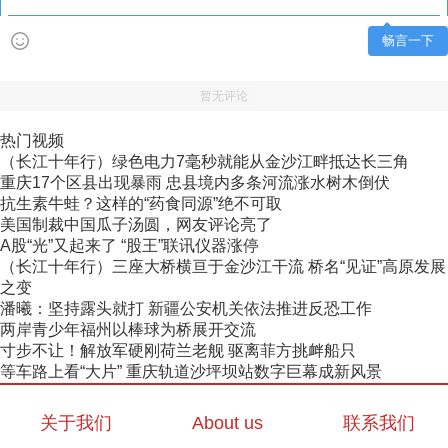
畅言一下
暂无评论
热门视频
（长江十年行）绿色电力7毫秒就能从金沙江畔抵达长三角
重庆17个区县出现暴雨 忠县境内多条河流涨水树木倒伏
抗生素牛蛙？这样的“药食同源”绝不可取
美国制裁中国瓜子汤圆，网友评论亮了
A股“光”又起来了 “股王”联讯仪器涨停
（长江十年行）三座大桥横亘于金沙江干流 桥名“见证”高原发展
之变
潘曦：坚持露头就打 新疆公安机关依法推进反恐工作
两岸青少年福州以棒球为桥展开交流
寸步不让！解放军硬刚荷兰老舰 驱离菲方挑衅船只
等车路上看“大片” 重庆轨道沙坪坝站数字巨幕成新风景
关于我们
About us
联系我们