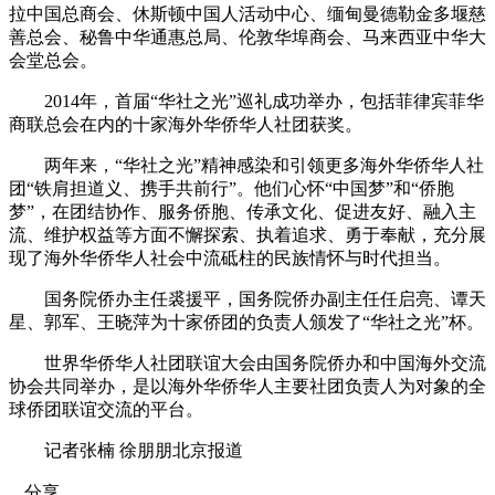
拉中国总商会、休斯顿中国人活动中心、缅甸曼德勒金多堰慈
善总会、秘鲁中华通惠总局、伦敦华埠商会、马来西亚中华大
会堂总会。
2014年，首届“华社之光”巡礼成功举办，包括菲律宾菲华
商联总会在内的十家海外华侨华人社团获奖。
两年来，“华社之光”精神感染和引领更多海外华侨华人社
团“铁肩担道义、携手共前行”。他们心怀“中国梦”和“侨胞
梦”，在团结协作、服务侨胞、传承文化、促进友好、融入主
流、维护权益等方面不懈探索、执着追求、勇于奉献，充分展
现了海外华侨华人社会中流砥柱的民族情怀与时代担当。
国务院侨办主任裘援平，国务院侨办副主任任启亮、谭天
星、郭军、王晓萍为十家侨团的负责人颁发了“华社之光”杯。
世界华侨华人社团联谊大会由国务院侨办和中国海外交流
协会共同举办，是以海外华侨华人主要社团负责人为对象的全
球侨团联谊交流的平台。
记者张楠 徐朋朋北京报道
分享