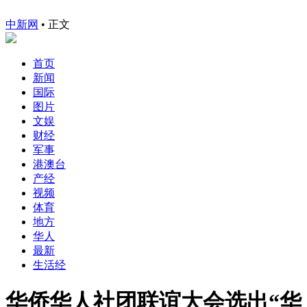
中新网
•
正文
首页
新闻
国际
图片
文娱
财经
军事
港澳台
产经
视频
体育
地方
华人
最新
生活经
华侨华人社团联谊大会选出“华