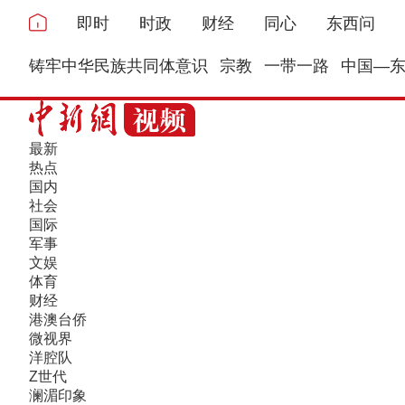
即时
时政
财经
同心
东西问
铸牢中华民族共同体意识
宗教
一带一路
中国—
最新
热点
国内
社会
国际
军事
文娱
体育
财经
港澳台侨
微视界
洋腔队
Z世代
澜湄印象