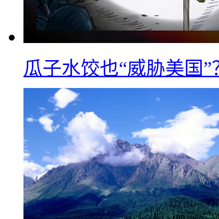
瓜子水饺也“威胁美国”