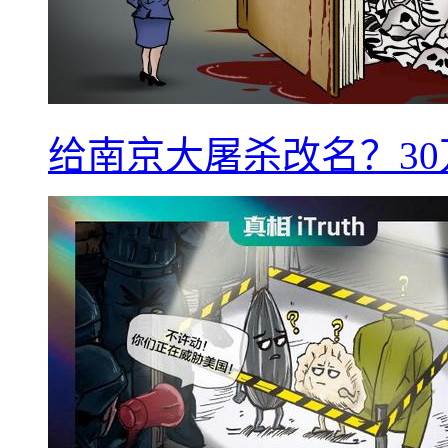
给南京大屠杀改名？3