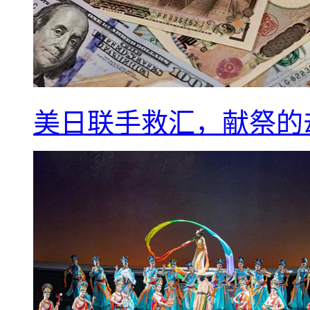
美日联手救汇，献祭的