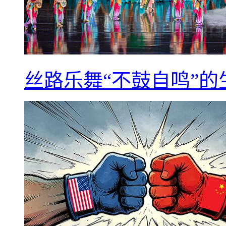
丝路乐舞“不鼓自鸣”