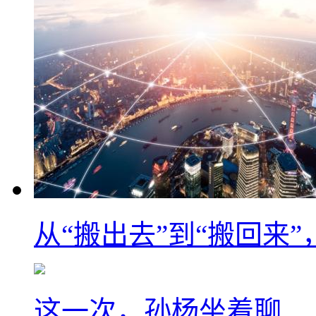
从“搬出去”到“搬回来
这一次，孙杨坐着聊