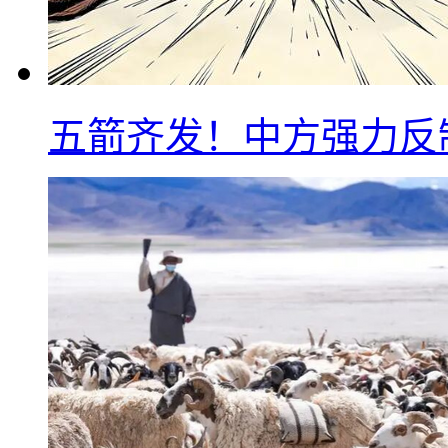
五箭齐发！中方强力反