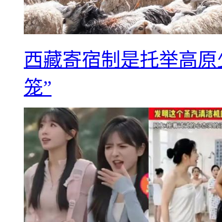
西藏寄宿制是托举高原
笼”