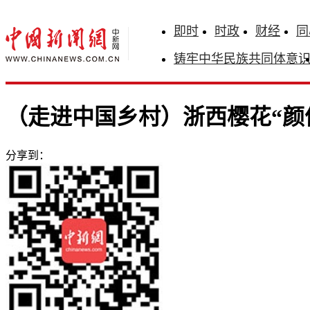
即时
时政
财经
同
铸牢中华民族共同体意
（走进中国乡村）浙西樱花“颜值
分享到：