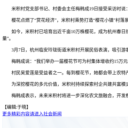
米积村党支部书记、村委会主任梅韩成19日接受采访时说：
樱花点燃了“赏花经济”，米积村乘势打造“樱花小镇”村落
如今，米积村已培育出近千亩10万株樱花，成为杭州春日热
量”。
3月7日，杭州临安玲珑街道米积村开展民俗表演，吸引游
梅韩成说：“我们举办一届樱花节可为村集体增收约15万元(
村民吴爱莲是受益者之一。每到樱花节，她都会带上农特产品
为深挖樱花的多元价值，米积村持续探索村企共建共富模式
梅韩成表示，未来米积村将进一步深化农文旅融合，开发樱花酒
【编辑:于晓】
更多精彩内容请进入社会新闻