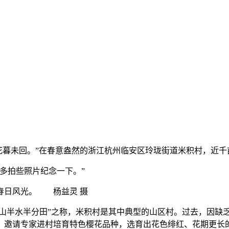
采樱花暮未回。”在春意盎然的浙江杭州临安区玲珑街道米积村，
多拍些照片纪念一下。”
春日风光。 杨益灵 摄
九山半水半分田”之称，米积村是其中典型的山区村。过去，因缺
变，邀请专家进村培育特色樱花品种，选育出花色绯红、花期更长的