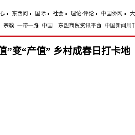
心
东西问
国际
社会
理论·评论
中国侨网
大
识
宗教
一带一路
中国—东盟商贸资讯平台
中国新闻周
”变“产值” 乡村成春日打卡地