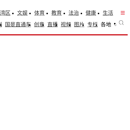
湾区
文娱
体育
教育
法治
健康
生活
刊
国是直通车
创意
直播
视频
图片
专栏
各地