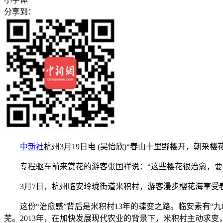
分享到：
中新社
杭州3月19日电 (吴怡欣)“春山十里野樱开，朝
专程驱车前来赏花的游客张国祥说：“这些樱花很治愈，要
3月7日，杭州临安玲珑街道米积村，游客漫步樱花海享受
这份“治愈感”背后是米积村13年的蝶变之路。临安素有“
芜。2013年，在加快发展现代农业的背景下，米积村主动求