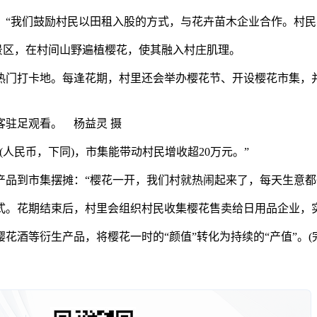
“我们鼓励村民以田租入股的方式，与花卉苗木企业合作。村民
景区，在村间山野遍植樱花，使其融入村庄肌理。
门打卡地。每逢花期，村里还会举办樱花节、开设樱花市集，并
客驻足观看。 杨益灵 摄
人民币，下同)，市集能带动村民增收超20万元。”
到市集摆摊：“樱花一开，我们村就热闹起来了，每天生意都
。花期结束后，村里会组织村民收集樱花售卖给日用品企业，
等衍生产品，将樱花一时的“颜值”转化为持续的“产值”。(完