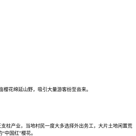
近千亩樱花绵延山野，吸引大量游客纷至沓来。
乏支柱产业，当地村民一度大多选择外出务工，大片土地闲置荒
“中国红”樱花。