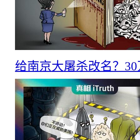
给南京大屠杀改名？3