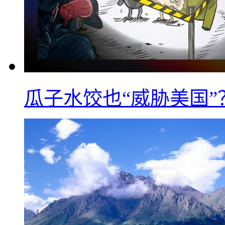
瓜子水饺也“威胁美国”