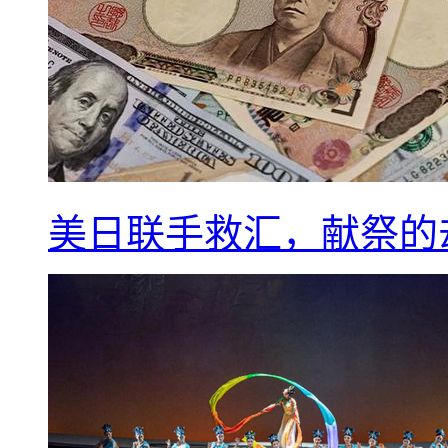
美日联手救汇，献祭的