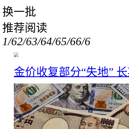
换一批
推荐阅读
1/6
2/6
3/6
4/6
5/6
6/6
金价收复部分“失地” 