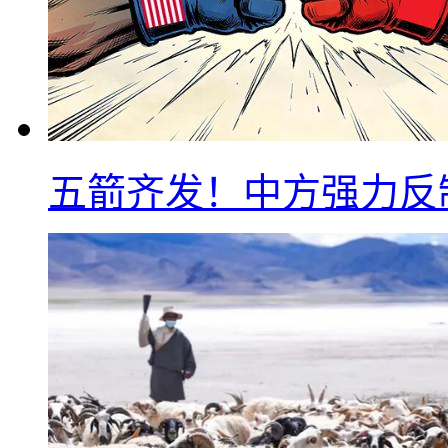
五箭齐发！中方强力反