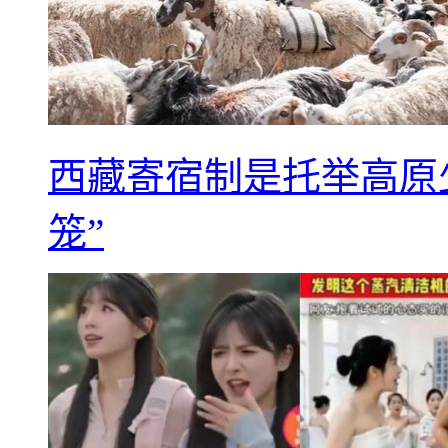
西藏寄宿制是托举高原
笼”