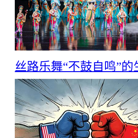
丝路乐舞“不鼓自鸣”