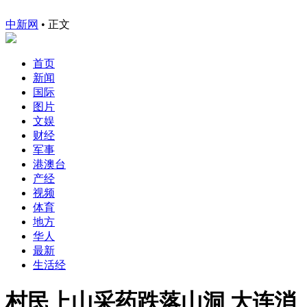
中新网
•
正文
首页
新闻
国际
图片
文娱
财经
军事
港澳台
产经
视频
体育
地方
华人
最新
生活经
村民上山采药跌落山洞 大连消