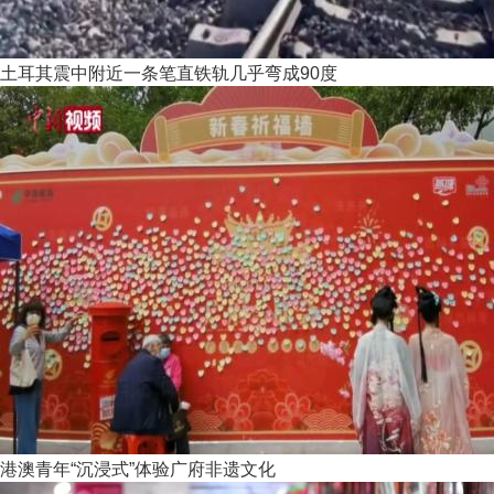
土耳其震中附近一条笔直铁轨几乎弯成90度
港澳青年“沉浸式”体验广府非遗文化