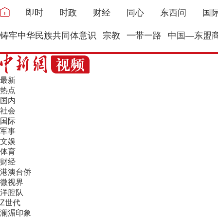
即时
时政
财经
同心
东西问
国
铸牢中华民族共同体意识
宗教
一带一路
中国—东盟
最新
热点
国内
社会
国际
军事
文娱
体育
财经
港澳台侨
微视界
洋腔队
Z世代
澜湄印象