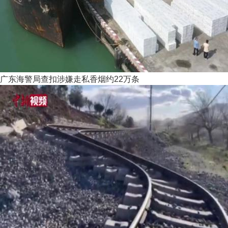
广东海警局查扣涉嫌走私香烟约22万条