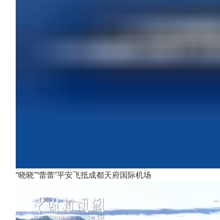
“晓晓”“蕾蕾”平安飞抵成都天府国际机场