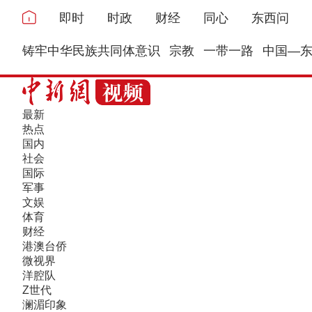
即时
时政
财经
同心
东西问
铸牢中华民族共同体意识
宗教
一带一路
中国—
最新
热点
国内
社会
国际
军事
文娱
体育
财经
港澳台侨
微视界
洋腔队
Z世代
澜湄印象