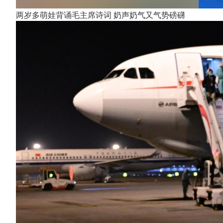
两岁多萌娃背诵毛主席诗词 奶声奶气又气势磅礴