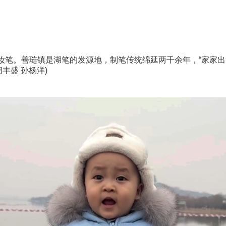
。善琏镇是湖笔的发源地，制笔传统绵延两千余年，“家家出笔工
丰盛 孙杨洋)