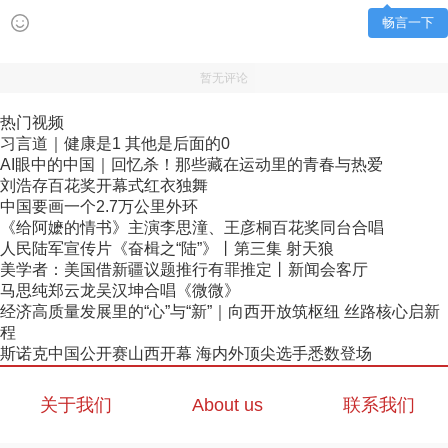
畅言一下
暂无评论
热门视频
习言道｜健康是1 其他是后面的0
AI眼中的中国｜回忆杀！那些藏在运动里的青春与热爱
刘浩存百花奖开幕式红衣独舞
中国要画一个2.7万公里外环
《给阿嬷的情书》主演李思潼、王彦桐百花奖同台合唱
人民陆军宣传片《奋楫之“陆”》丨第三集 射天狼
美学者：美国借新疆议题推行有罪推定丨新闻会客厅
马思纯郑云龙吴汉坤合唱《微微》
经济高质量发展里的“心”与“新”｜向西开放筑枢纽 丝路核心启新
程
斯诺克中国公开赛山西开幕 海内外顶尖选手悉数登场
关于我们
About us
联系我们