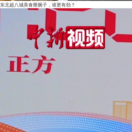
东北超八城美食掰腕子，谁更有劲？