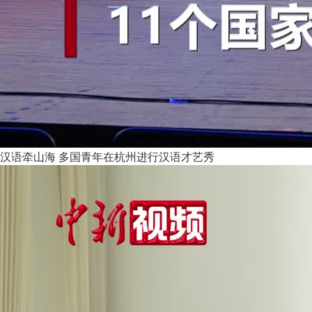
汉语牵山海 多国青年在杭州进行汉语才艺秀