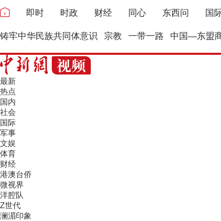
即时
时政
财经
同心
东西问
国
铸牢中华民族共同体意识
宗教
一带一路
中国—东盟
最新
热点
国内
社会
国际
军事
文娱
体育
财经
港澳台侨
微视界
洋腔队
Z世代
澜湄印象