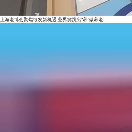
上海老博会聚焦银发新机遇 业界冀跳出“养”做养老