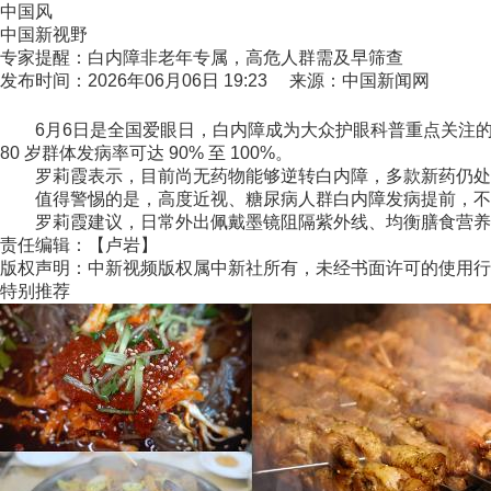
中国风
中国新视野
专家提醒：白内障非老年专属，高危人群需及早筛查
发布时间：2026年06月06日 19:23 来源：中国新闻网
6月6日是全国爱眼日，白内障成为大众护眼科普重点关注的疾
80 岁群体发病率可达 90% 至 100%。
罗莉霞表示，目前尚无药物能够逆转白内障，多款新药仍处
值得警惕的是，高度近视、糖尿病人群白内障发病提前，不少
罗莉霞建议，日常外出佩戴墨镜阻隔紫外线、均衡膳食营养，能
责任编辑：【卢岩】
版权声明：中新视频版权属中新社所有，未经书面许可的使用行
特别推荐