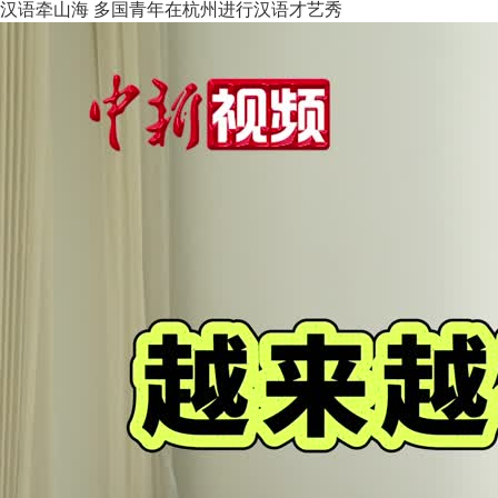
汉语牵山海 多国青年在杭州进行汉语才艺秀