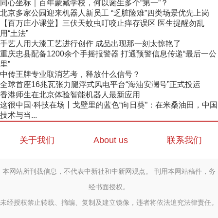
同心坐标｜百年蒙藏学校，何以诞生多个“第一”？
北京多家公园迎来机器人新员工 “乏脏险难”四类场景优先上岗
【百万庄小课堂】三伏天蚊虫叮咬止痒存误区 医生提醒勿乱
用“土法”
手艺人用大漆工艺进行创作 成品出现那一刻太惊艳了
重庆忠县配备1200余个手摇报警器 打通预警信息传递“最后一公
里”
中传王牌专业取消艺考，释放什么信号？
全球首座16兆瓦张力腿浮式风电平台“海油安澜号”正式投运
香港师生在北京体验智能机器人最新应用
这很中国·科技在场丨戈壁里的蓝色“向日葵”：在米桑油田，中国
技术与当...
关于我们
About us
联系我们
本网站所刊载信息，不代表中新社和中新网观点。 刊用本网站稿件，务
经书面授权。
未经授权禁止转载、摘编、复制及建立镜像，违者将依法追究法律责任。