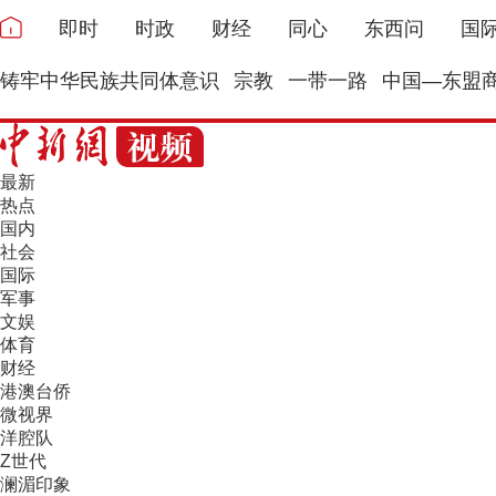
即时
时政
财经
同心
东西问
国
铸牢中华民族共同体意识
宗教
一带一路
中国—东盟
最新
热点
国内
社会
国际
军事
文娱
体育
财经
港澳台侨
微视界
洋腔队
Z世代
澜湄印象